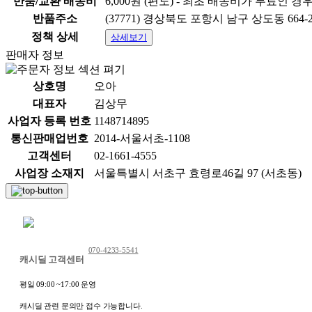
반품/교환 배송비
6,000원 (편도) - 최초 배송비가 무료인 경
반품주소
(37771) 경상북도 포항시 남구 상도동 6
정책 상세
상세보기
판매자 정보
상호명
오아
대표자
김상무
사업자 등록 번호
1148714895
통신판매업번호
2014-서울서초-1108
고객센터
02-1661-4555
사업장 소재지
서울특별시 서초구 효령로46길 97 (서초동)
채팅 문의하기
070-4233-5541
캐시딜 고객센터
평일 09:00 ~17:00 운영
캐시딜 관련 문의만 접수 가능합니다.