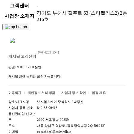
고객센터
-
경기도 부천시 길주로 63 (스타팰리스2) 2층
사업장 소재지
216호
채팅 문의하기
070-4233-5541
캐시딜 고객센터
평일 09:00 ~17:00 운영
캐시딜 관련 문의만 접수 가능합니다.
이용약관
개인정보 처리 방침
사업자 정보 확인
입점 제휴
상호/대표자명
넛지헬스케어 주식회사 / 박정신
사업자 등록 번호
849-88-00418
통신판매업 신고번
호
2020-서울강남-00859
주소
서울 강남구 역삼로1길 8 평익빌딩 2층 [06242]
이메일
cs.cashdeal@cashwalk.io