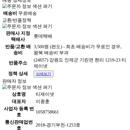
배송 상세정보
배송비
무료배송
교환/반품정책
판매사 지정
롯데택배
택배사
반품/교환 배
3,500원 (편도) - 최초 배송비가 무료인 경우,
송비
왕복 배송비 부과
(24657) 강원도 인제군 기린면 현리 1219-23 티
반품주소
제이넷
정책 상세
상세보기
판매자 정보
상호명
티제이넷
대표자
이종훈
사업자 등록 번
1058758661
호
통신판매업번
2018-경기부천-1253호
호