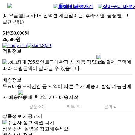
[네오플램] 피카 IH 인덕션 계란말이팬, 후라이팬, 궁중팬, 그
릴팬 (택1)
54
%
58,000
원
26,500
원
4.8
(
29
)
적립정보
최대
795
포인트
구매확정 시 자동 적립
실결제 금액에
따라 적립금액이 달라질 수 있습니다.
배송정보
무료배송
도서산간 등 지역에 따른 추가 배송비 발생 가능
판매
자 배송
구매 후 2일 이내 배송시작
상품소개
리뷰 29
문의 4
상품정보 제공고시
상품 상세 설명을 참고해주세요.