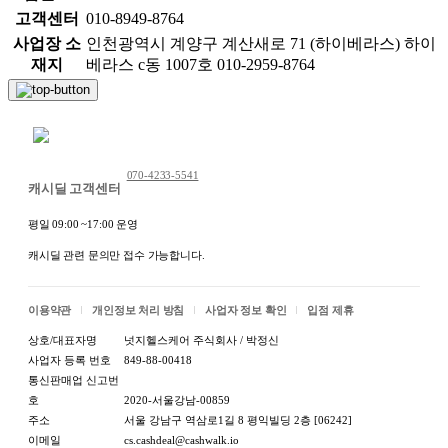
고객센터
010-8949-8764
사업장 소
인천광역시 계양구 계산새로 71 (하이베라스) 하이
재지
베라스 c동 1007호 010-2959-8764
채팅 문의하기
070-4233-5541
캐시딜 고객센터
평일 09:00 ~17:00 운영
캐시딜 관련 문의만 접수 가능합니다.
이용약관
개인정보 처리 방침
사업자 정보 확인
입점 제휴
상호/대표자명
넛지헬스케어 주식회사 / 박정신
사업자 등록 번호
849-88-00418
통신판매업 신고번
호
2020-서울강남-00859
주소
서울 강남구 역삼로1길 8 평익빌딩 2층 [06242]
이메일
cs.cashdeal@cashwalk.io