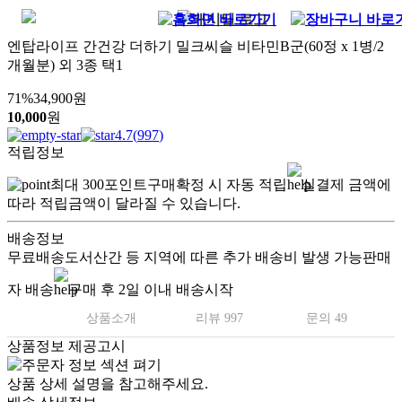
엔탑라이프 간건강 더하기 밀크씨슬 비타민B군(60정 x 1병/2
개월분) 외 3종 택1
71
%
34,900
원
10,000
원
4.7
(
997
)
적립정보
최대
300
포인트
구매확정 시 자동 적립
실결제 금액에
따라 적립금액이 달라질 수 있습니다.
배송정보
무료배송
도서산간 등 지역에 따른 추가 배송비 발생 가능
판매
자 배송
구매 후 2일 이내 배송시작
상품소개
리뷰 997
문의 49
상품정보 제공고시
상품 상세 설명을 참고해주세요.