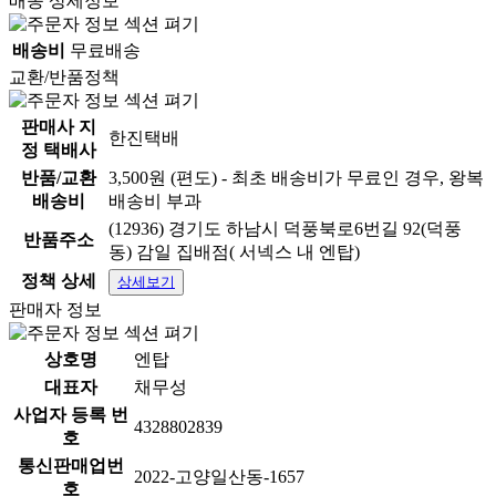
배송 상세정보
배송비
무료배송
교환/반품정책
판매사 지
한진택배
정 택배사
반품/교환
3,500원 (편도) - 최초 배송비가 무료인 경우, 왕복
배송비
배송비 부과
(12936) 경기도 하남시 덕풍북로6번길 92(덕풍
반품주소
동) 감일 집배점( 서넥스 내 엔탑)
정책 상세
상세보기
판매자 정보
상호명
엔탑
대표자
채무성
사업자 등록 번
4328802839
호
통신판매업번
2022-고양일산동-1657
호