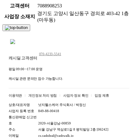
고객센터
7088908253
경기도 고양시 일산동구 경의로 403-42 1층
사업장 소재지
(마두동)
채팅 문의하기
070-4233-5541
캐시딜 고객센터
평일 09:00 ~17:00 운영
캐시딜 관련 문의만 접수 가능합니다.
이용약관
개인정보 처리 방침
사업자 정보 확인
입점 제휴
상호/대표자명
넛지헬스케어 주식회사 / 박정신
사업자 등록 번호
849-88-00418
통신판매업 신고번
호
2020-서울강남-00859
주소
서울 강남구 역삼로1길 8 평익빌딩 2층 [06242]
이메일
cs.cashdeal@cashwalk.io