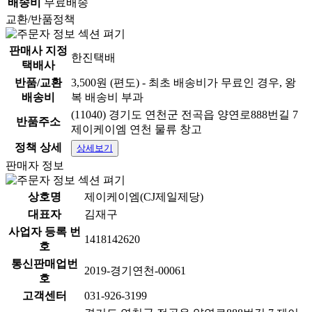
배송비
무료배송
교환/반품정책
판매사 지정
한진택배
택배사
반품/교환
3,500원 (편도) - 최초 배송비가 무료인 경우, 왕
배송비
복 배송비 부과
(11040) 경기도 연천군 전곡읍 양연로888번길 7
반품주소
제이케이엠 연천 물류 창고
정책 상세
상세보기
판매자 정보
상호명
제이케이엠(CJ제일제당)
대표자
김재구
사업자 등록 번
1418142620
호
통신판매업번
2019-경기연천-00061
호
고객센터
031-926-3199