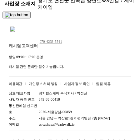
경기도 연천군 전곡읍 양연로888번길 7 제이
사업장 소재지
케이엠
채팅 문의하기
070-4233-5541
캐시딜 고객센터
평일 09:00 ~17:00 운영
캐시딜 관련 문의만 접수 가능합니다.
이용약관
개인정보 처리 방침
사업자 정보 확인
입점 제휴
상호/대표자명
넛지헬스케어 주식회사 / 박정신
사업자 등록 번호
849-88-00418
통신판매업 신고번
호
2020-서울강남-00859
주소
서울 강남구 역삼로1길 8 평익빌딩 2층 [06242]
이메일
cs.cashdeal@cashwalk.io