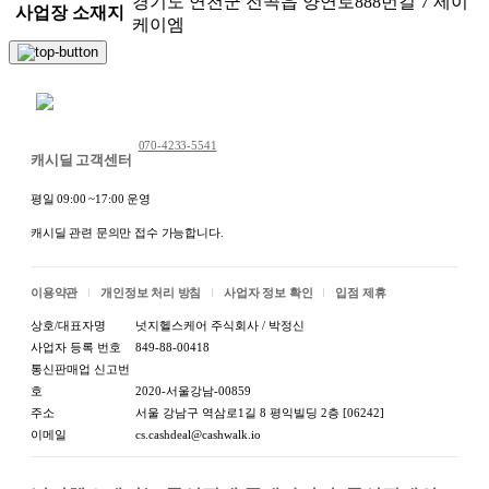
경기도 연천군 전곡읍 양연로888번길 7 제이
사업장 소재지
케이엠
채팅 문의하기
070-4233-5541
캐시딜 고객센터
평일 09:00 ~17:00 운영
캐시딜 관련 문의만 접수 가능합니다.
이용약관
개인정보 처리 방침
사업자 정보 확인
입점 제휴
상호/대표자명
넛지헬스케어 주식회사 / 박정신
사업자 등록 번호
849-88-00418
통신판매업 신고번
호
2020-서울강남-00859
주소
서울 강남구 역삼로1길 8 평익빌딩 2층 [06242]
이메일
cs.cashdeal@cashwalk.io