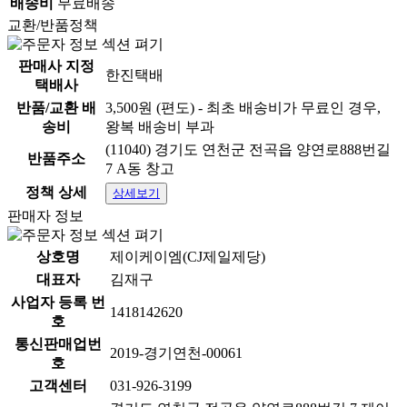
배송비
무료배송
교환/반품정책
판매사 지정
한진택배
택배사
반품/교환 배
3,500원 (편도) - 최초 배송비가 무료인 경우,
송비
왕복 배송비 부과
(11040) 경기도 연천군 전곡읍 양연로888번길
반품주소
7 A동 창고
정책 상세
상세보기
판매자 정보
상호명
제이케이엠(CJ제일제당)
대표자
김재구
사업자 등록 번
1418142620
호
통신판매업번
2019-경기연천-00061
호
고객센터
031-926-3199