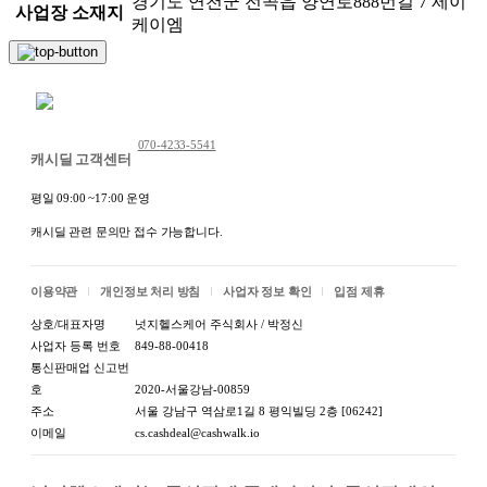
경기도 연천군 전곡읍 양연로888번길 7 제이
사업장 소재지
케이엠
채팅 문의하기
070-4233-5541
캐시딜 고객센터
평일 09:00 ~17:00 운영
캐시딜 관련 문의만 접수 가능합니다.
이용약관
개인정보 처리 방침
사업자 정보 확인
입점 제휴
상호/대표자명
넛지헬스케어 주식회사 / 박정신
사업자 등록 번호
849-88-00418
통신판매업 신고번
호
2020-서울강남-00859
주소
서울 강남구 역삼로1길 8 평익빌딩 2층 [06242]
이메일
cs.cashdeal@cashwalk.io