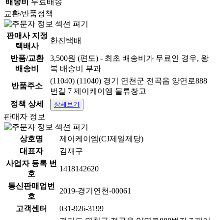
배송비
무료배송
교환/반품정책
판매사 지정
한진택배
택배사
반품/교환
3,500원 (편도) - 최초 배송비가 무료인 경우, 왕
배송비
복 배송비 부과
(11040) (11040) 경기 연천군 전곡읍 양연로888
반품주소
번길 7 제이케이엠 물류창고
정책 상세
상세보기
판매자 정보
상호명
제이케이엠(CJ제일제당)
대표자
김재구
사업자 등록 번
1418142620
호
통신판매업번
2019-경기연천-00061
호
고객센터
031-926-3199