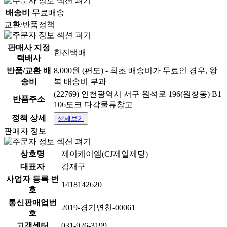
배송비
무료배송
교환/반품정책
판매사 지정
한진택배
택배사
반품/교환 배
8,000원 (편도) - 최초 배송비가 무료인 경우, 왕
송비
복 배송비 부과
(22769) 인천광역시 서구 원석로 196(원창동) B1
반품주소
106도크 다감물류창고
정책 상세
상세보기
판매자 정보
상호명
제이케이엠(CJ제일제당)
대표자
김재구
사업자 등록 번
1418142620
호
통신판매업번
2019-경기연천-00061
호
고객센터
031-926-3199