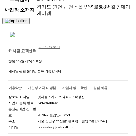
경기도 연천군 전곡읍 양연로888번길 7 제이
사업장 소재지
케이엠
채팅 문의하기
070-4233-5541
캐시딜 고객센터
평일 09:00 ~17:00 운영
캐시딜 관련 문의만 접수 가능합니다.
이용약관
개인정보 처리 방침
사업자 정보 확인
입점 제휴
상호/대표자명
넛지헬스케어 주식회사 / 박정신
사업자 등록 번호
849-88-00418
통신판매업 신고번
호
2020-서울강남-00859
주소
서울 강남구 역삼로1길 8 평익빌딩 2층 [06242]
이메일
cs.cashdeal@cashwalk.io