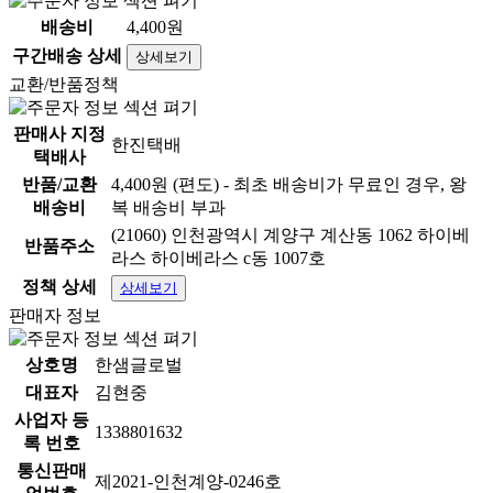
배송비
4,400원
구간배송 상세
상세보기
교환/반품정책
판매사 지정
한진택배
택배사
반품/교환
4,400원 (편도) - 최초 배송비가 무료인 경우, 왕
* 배송안내
배송비
복 배송비 부과
(21060) 인천광역시 계양구 계산동 1062 하이베
반품주소
라스 하이베라스 c동 1007호
- 배송 : 일반택배상품
정책 상세
상세보기
판매자 정보
- 배송비 : 4400원 (도서 산간 지역은 추가 배송비가 발생
될 수 있습니다.)
상호명
한샘글로벌
- 제주지역 : 3,000원 / 도서지역 : 6,000원
대표자
김현중
사업자 등
- 발주 마감 시간 : 평일 AM 11:00 (주말 및 공휴일 제외)
1338801632
록 번호
통신판매
제2021-인천계양-0246호