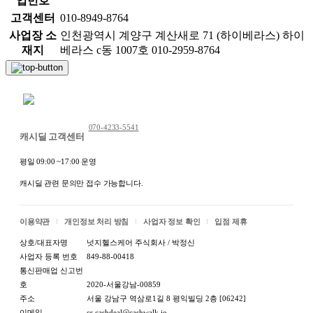
업번호
* 교환/반품 불가능 사유 (아래와 같은 경우 교환/반품이
고객센터
010-8949-8764
불가능합니다.)
사업장 소
인천광역시 계양구 계산새로 71 (하이베라스) 하이
재지
베라스 c동 1007호 010-2959-8764
- 변심반품의 경우, 왕복 배송비 8800원(착불,선결제일
경우 8800원/제주,도서산간 지역은 배송비 추가)을 부담
채팅 문의하기
하셔야 하며, 제품 및 포장 상태가 재판매 가능하여야 합
니다. - 배송은 영업일 기준 1~3일 소요되며(주말 제외),
070-4233-5541
택배사의
캐시딜 고객센터
사정에 따라 1~2일 정도 지연될 수 있습니다.
평일 09:00 ~17:00 운영
캐시딜 관련 문의만 접수 가능합니다.
- 교환/반품 요청기간이 지난 경우
- 구매자의 책임 있는 사유로 상품 등이 멸실 또는 훼손
이용약관
개인정보 처리 방침
사업자 정보 확인
입점 제휴
된 경우(단, 상품의 내용을 확인하기 위하여 포장 등을
훼손한 경우는 제외)
상호/대표자명
넛지헬스케어 주식회사 / 박정신
사업자 등록 번호
849-88-00418
- 포장을 개봉하였으나 포장이 훼손되어 상품가치가 현
통신판매업 신고번
저히 상실된 경우
호
2020-서울강남-00859
주소
서울 강남구 역삼로1길 8 평익빌딩 2층 [06242]
- 구매자의 사용 또는 일부 소비에 의하여 상품의 가치가
이메일
cs.cashdeal@cashwalk.io