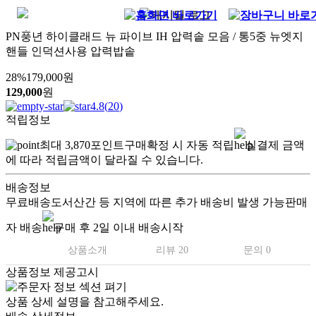
PN풍년 하이클래드 뉴 파이브 IH 압력솥 모음 / 통5중 뉴엣지
핸들 인덕션사용 압력밥솥
28
%
179,000
원
129,000
원
4.8
(
20
)
적립정보
최대
3,870
포인트
구매확정 시 자동 적립
실결제 금액
에 따라 적립금액이 달라질 수 있습니다.
배송정보
무료배송
도서산간 등 지역에 따른 추가 배송비 발생 가능
판매
자 배송
구매 후 2일 이내 배송시작
상품소개
리뷰 20
문의 0
상품정보 제공고시
상품 상세 설명을 참고해주세요.