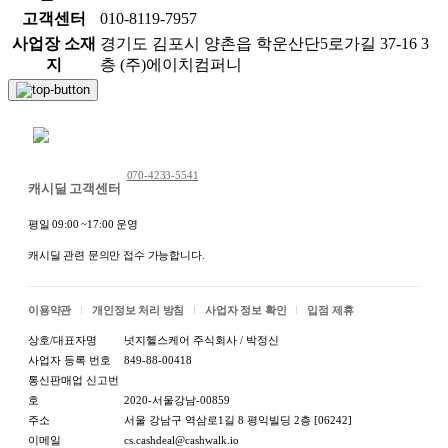
고객센터
010-8119-7957
사업장 소재
경기도 김포시 양촌읍 학운산단5로가길 37-16 3
지
층 (주)에이치컴퍼니
채팅 문의하기
070-4233-5541
캐시딜 고객센터
평일 09:00 ~17:00 운영
캐시딜 관련 문의만 접수 가능합니다.
이용약관
개인정보 처리 방침
사업자 정보 확인
입점 제휴
상호/대표자명
넛지헬스케어 주식회사 / 박정신
사업자 등록 번호
849-88-00418
통신판매업 신고번
호
2020-서울강남-00859
주소
서울 강남구 역삼로1길 8 평익빌딩 2층 [06242]
이메일
cs.cashdeal@cashwalk.io