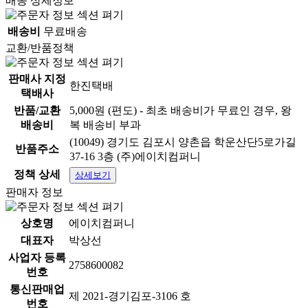
배송 상세정보
배송비
무료배송
교환/반품정책
판매사 지정
한진택배
택배사
반품/교환
5,000원 (편도) - 최초 배송비가 무료인 경우, 왕
배송비
복 배송비 부과
(10049) 경기도 김포시 양촌읍 학운산단5로가길
반품주소
37-16 3층 (주)에이치컴퍼니
정책 상세
상세보기
판매자 정보
상호명
에이치컴퍼니
대표자
박상선
사업자 등록
2758600082
번호
통신판매업
제 2021-경기김포-3106 호
번호