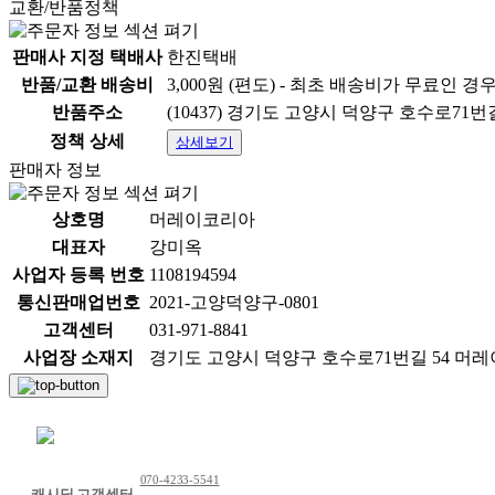
교환/반품정책
판매사 지정 택배사
한진택배
반품/교환 배송비
3,000원 (편도) - 최초 배송비가 무료인 경
반품주소
(10437) 경기도 고양시 덕양구 호수로71
정책 상세
상세보기
판매자 정보
상호명
머레이코리아
대표자
강미옥
사업자 등록 번호
1108194594
통신판매업번호
2021-고양덕양구-0801
고객센터
031-971-8841
사업장 소재지
경기도 고양시 덕양구 호수로71번길 54 머
채팅 문의하기
070-4233-5541
캐시딜 고객센터