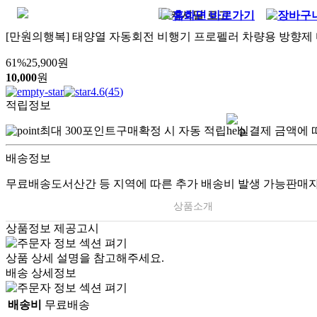
[만원의행복] 태양열 자동회전 비행기 프로펠러 차량용 방향제 디
61
%
25,900
원
10,000
원
4.6
(
45
)
적립정보
최대
300
포인트
구매확정 시 자동 적립
실결제 금액에 
배송정보
무료배송
도서산간 등 지역에 따른 추가 배송비 발생 가능
판매자
상품소개
상품정보 제공고시
상품 상세 설명을 참고해주세요.
배송 상세정보
배송비
무료배송