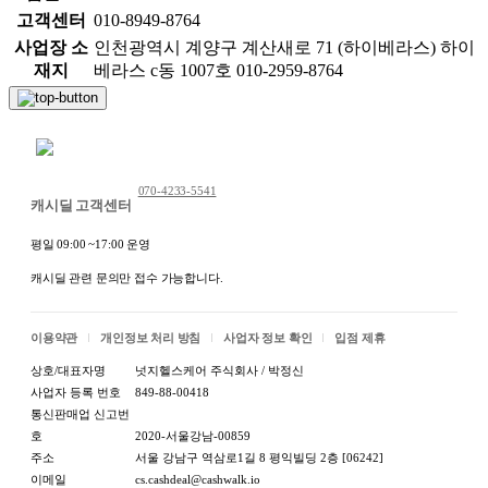
고객센터
010-8949-8764
* 교환/반품 불가능 사유 (아래와 같은 경우 교환/반품이
사업장 소
인천광역시 계양구 계산새로 71 (하이베라스) 하이
불가능합니다.)
재지
베라스 c동 1007호 010-2959-8764
- 변심반품의 경우, 왕복 배송비 6,000원(착불,선결제일
채팅 문의하기
경우 6,000원/제주,도서산간 지역은 배송비 추가)을 부담
하셔야 하며, 제품 및 포장 상태가 재판매 가능하여야 합
070-4233-5541
캐시딜 고객센터
니다.
평일 09:00 ~17:00 운영
- 배송은 영업일 기준 1~3일 소요되며(주말 제외), 택배사
의 사정에 따라 1~2일 정도 지연될 수 있습니다.
캐시딜 관련 문의만 접수 가능합니다.
- 교환/반품 요청기간이 지난 경우
이용약관
개인정보 처리 방침
사업자 정보 확인
입점 제휴
- 구매자의 책임 있는 사유로 상품 등이 멸실 또는 훼손
상호/대표자명
넛지헬스케어 주식회사 / 박정신
된 경우(단, 상품의 내용을 확인하기 위하여 포장 등을
사업자 등록 번호
849-88-00418
훼손한 경우는 제외)
통신판매업 신고번
- 포장을 개봉하였으나 포장이 훼손되어 상품가치가 현
호
2020-서울강남-00859
주소
서울 강남구 역삼로1길 8 평익빌딩 2층 [06242]
저히 상실된 경우
이메일
cs.cashdeal@cashwalk.io