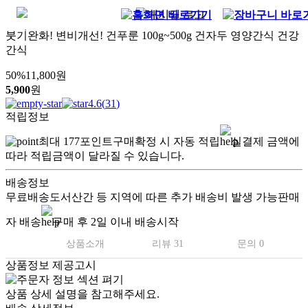
붓기완화! 변비개선! 건푸룬 100g~500g 건자두 영양간식 건강
간식
50
%
11,800
원
5,900
원
4.6
(
31
)
적립정보
최대
177
포인트
구매확정 시 자동 적립
실결제 금액에
따라 적립금액이 달라질 수 있습니다.
배송정보
무료배송
도서산간 등 지역에 따른 추가 배송비 발생 가능
판매
자 배송
구매 후 2일 이내 배송시작
상품소개
리뷰 31
문의 0
상품정보 제공고시
상품 상세 설명을 참고해주세요.