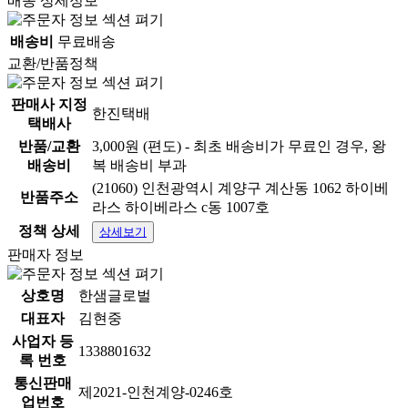
배송 상세정보
배송비
무료배송
교환/반품정책
판매사 지정
한진택배
택배사
반품/교환
3,000원 (편도) - 최초 배송비가 무료인 경우, 왕
배송비
복 배송비 부과
(21060) 인천광역시 계양구 계산동 1062 하이베
* 배송안내
반품주소
라스 하이베라스 c동 1007호
정책 상세
상세보기
판매자 정보
- 배송 : 일반택배상품
- 배송비 : 무료배송 (도서 산간 지역은 추가 배송비가 발
상호명
한샘글로벌
생될 수 있습니다.)
대표자
김현중
사업자 등
- 제주지역 : 3,000원 / 도서지역 : 6,000원
1338801632
록 번호
- 발주 마감 시간 : 평일 AM 11:00 (주말 및 공휴일 제외)
통신판매
제2021-인천계양-0246호
업번호