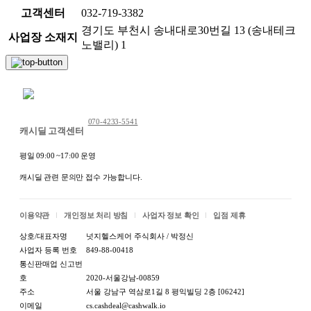
고객센터
032-719-3382
경기도 부천시 송내대로30번길 13 (송내테크
사업장 소재지
노밸리) 1
채팅 문의하기
070-4233-5541
캐시딜 고객센터
평일 09:00 ~17:00 운영
캐시딜 관련 문의만 접수 가능합니다.
이용약관
개인정보 처리 방침
사업자 정보 확인
입점 제휴
상호/대표자명
넛지헬스케어 주식회사 / 박정신
사업자 등록 번호
849-88-00418
통신판매업 신고번
호
2020-서울강남-00859
주소
서울 강남구 역삼로1길 8 평익빌딩 2층 [06242]
이메일
cs.cashdeal@cashwalk.io