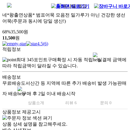
네*왕출연상품* 범표어묵 모음전 밀가루가 아닌 건강한 생선
어묵(주문과 동시에 당일 생산!)
68
%
35,500
원
11,500
원
4.5
(
6
)
적립정보
최대
345
포인트
구매확정 시 자동 적립
실결제 금액에
따라 적립금액이 달라질 수 있습니다.
배송정보
무료배송
도서산간 등 지역에 따른 추가 배송비 발생 가능
판매
자 배송
구매 후 2일 이내 배송시작
상품소개
리뷰 6
문의 0
상품정보 제공고시
상품 상세 설명을 참고해주세요.