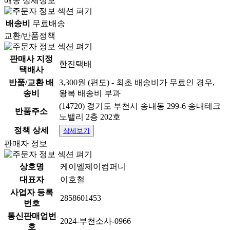
배송 상세정보
배송비
무료배송
교환/반품정책
판매사 지정
한진택배
택배사
반품/교환 배
3,300원 (편도) - 최초 배송비가 무료인 경우,
송비
왕복 배송비 부과
(14720) 경기도 부천시 송내동 299-6 송내테크
반품주소
노밸리 2층 202호
정책 상세
상세보기
판매자 정보
상호명
케이엘제이컴퍼니
대표자
이호철
사업자 등록
2858601453
번호
통신판매업번
2024-부천소사-0966
호