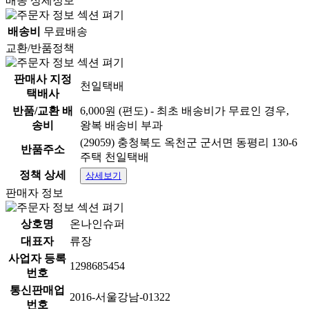
배송 상세정보
배송비
무료배송
교환/반품정책
판매사 지정
천일택배
택배사
반품/교환 배
6,000원 (편도) - 최초 배송비가 무료인 경우,
송비
왕복 배송비 부과
(29059) 충청북도 옥천군 군서면 동평리 130-6
반품주소
주택 천일택배
정책 상세
상세보기
판매자 정보
상호명
온나인슈퍼
대표자
류장
사업자 등록
1298685454
번호
통신판매업
2016-서울강남-01322
번호