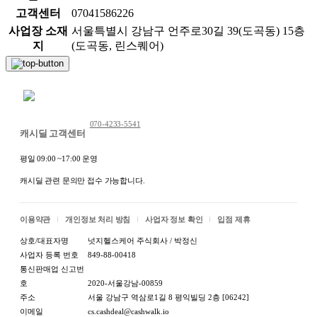
고객센터
07041586226
사업장 소재
서울특별시 강남구 언주로30길 39(도곡동) 15층
지
(도곡동, 린스퀘어)
채팅 문의하기
070-4233-5541
캐시딜 고객센터
평일 09:00 ~17:00 운영
캐시딜 관련 문의만 접수 가능합니다.
이용약관
개인정보 처리 방침
사업자 정보 확인
입점 제휴
상호/대표자명
넛지헬스케어 주식회사 / 박정신
사업자 등록 번호
849-88-00418
통신판매업 신고번
호
2020-서울강남-00859
주소
서울 강남구 역삼로1길 8 평익빌딩 2층 [06242]
이메일
cs.cashdeal@cashwalk.io