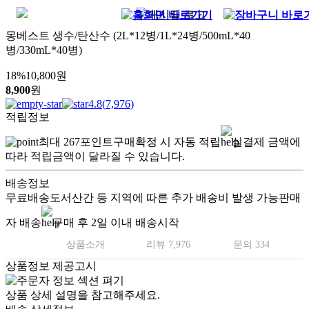
몽베스트 생수/탄산수 (2L*12병/1L*24병/500mL*40
병/330mL*40병)
18
%
10,800
원
8,900
원
4.8
(
7,976
)
적립정보
최대
267
포인트
구매확정 시 자동 적립
실결제 금액에
따라 적립금액이 달라질 수 있습니다.
배송정보
무료배송
도서산간 등 지역에 따른 추가 배송비 발생 가능
판매
자 배송
구매 후 2일 이내 배송시작
상품소개
리뷰 7,976
문의 334
상품정보 제공고시
상품 상세 설명을 참고해주세요.