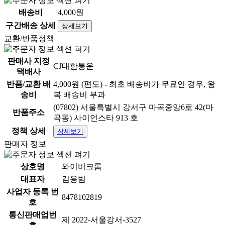
배송비
4,000원
구간배송 상세
상세보기
교환/반품정책
판매사 지정
CJ대한통운
택배사
반품/교환 배
4,000원 (편도) - 최초 배송비가 무료인 경우, 왕
송비
복 배송비 부과
(07802) 서울특별시 강서구 마곡중앙6로 42(마
반품주소
곡동) 사이언스타 913 호
정책 상세
상세보기
판매자 정보
상호명
와이비크롬
대표자
김용범
사업자 등록 번
8478102819
호
통신판매업번
제 2022-서울강서-3527