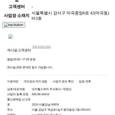
호
고객센터
-
서울특별시 강서구 마곡중앙6로 42(마곡동)
사업장 소재지
913호
채팅 문의하기
070-4233-5541
캐시딜 고객센터
평일 09:00 ~17:00 운영
캐시딜 관련 문의만 접수 가능합니다.
이용약관
개인정보 처리 방침
사업자 정보 확인
입점 제휴
상호/대표자명
넛지헬스케어 주식회사 / 박정신
사업자 등록 번호
849-88-00418
통신판매업 신고번
호
2020-서울강남-00859
주소
서울 강남구 역삼로1길 8 평익빌딩 2층 [06242]
이메일
cs.cashdeal@cashwalk.io