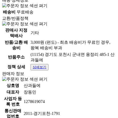
배송 상세정보
배송비
무료배송
교환/반품정책
판매사 지정
기타
택배사
반품/교환 배
3,000원 (편도) - 최초 배송비가 무료인 경우,
송비
왕복 배송비 부과
(11154) 경기도 포천시 군내면 용정리 485-1 산
반품주소
과들에
정책 상세
상세보기
판매자 정보
상호명
산과들에
대표자
장동민
사업자 등
1278619074
록 번호
통신판매
2011-경기포천-1791
업번호