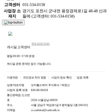
고객센터
031-534-0158
사업장 소
경기도 포천시 군내면 용정경제로1길 48-48 산과
재지
들에 (고객센터: 031-534-0158)
채팅 문의하기
070-4233-5541
캐시딜 고객센터
평일 09:00 ~17:00 운영
캐시딜 관련 문의만 접수 가능합니다.
이용약관
개인정보 처리 방침
사업자 정보 확인
입점 제휴
상호/대표자명
넛지헬스케어 주식회사 / 박정신
사업자 등록 번호
849-88-00418
통신판매업 신고번
호
2020-서울강남-00859
주소
서울 강남구 역삼로1길 8 평익빌딩 2층 [06242]
이메일
cs.cashdeal@cashwalk.io