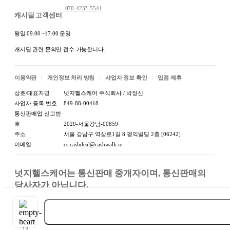
070-4233-5541
캐시딜 고객센터
평일 09:00 ~17:00 운영
캐시딜 관련 문의만 접수 가능합니다.
이용약관
개인정보 처리 방침
사업자 정보 확인
입점 제휴
상호/대표자명
넛지헬스케어 주식회사 / 박정신
사업자 등록 번호
849-88-00418
통신판매업 신고번
호
2020-서울강남-00859
주소
서울 강남구 역삼로1길 8 평익빌딩 2층 [06242]
이메일
cs.cashdeal@cashwalk.io
넛지헬스케어는 통신판매 중개자이며, 통신판매의 
당사자가 아닙니다.

상품, 상품정보, 거래에 관한 의무와 책임은 판매자에
게 있습니다.
구매하기
12