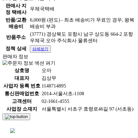
판매사 지
우체국택배
정 택배사
반품/교환
6,000원 (편도) - 최초 배송비가 무료인 경우, 왕복
배송비
배송비 부과
(37771) 경상북도 포항시 남구 상도동 664-2 포항
반품주소
우체국 오아 주식회사 물류센터
정책 상세
상세보기
판매자 정보
상호명
오아
대표자
김상무
사업자 등록 번호
1148714895
통신판매업번호
2014-서울서초-1108
고객센터
02-1661-4555
사업장 소재지
서울특별시 서초구 효령로46길 97 (서초동)
채팅 문의하기