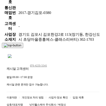
호
통신판
매업번
2017-경기김포-0380
호
고객센
-
터
사업장
경기도 김포시 김포한강2로 113(장기동, 한강신도
소재지
시 초당마을중흥에스-클래스리버티) 302-1703
채팅 문의하기
070-4233-5541
캐시딜 고객센터
평일 09:00 ~17:00 운영
캐시딜 관련 문의만 접수 가능합니다.
이용약관
개인정보 처리 방침
사업자 정보 확인
입점 제휴
상호/대표자명
넛지헬스케어 주식회사 / 박정신