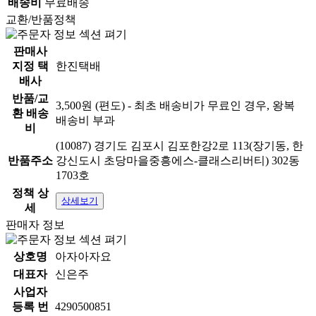
배송비
무료배송
교환/반품정책
판매사
지정 택
한진택배
배사
반품/교
3,500원 (편도) - 최초 배송비가 무료인 경우, 왕복
환 배송
배송비 부과
비
(10087) 경기도 김포시 김포한강2로 113(장기동, 한
반품주소
강신도시 초당마을중흥에스-클래스리버티) 302동
1703호
정책 상
상세보기
세
판매자 정보
상호명
아자아자요
대표자
신은주
사업자
등록 번
4290500851