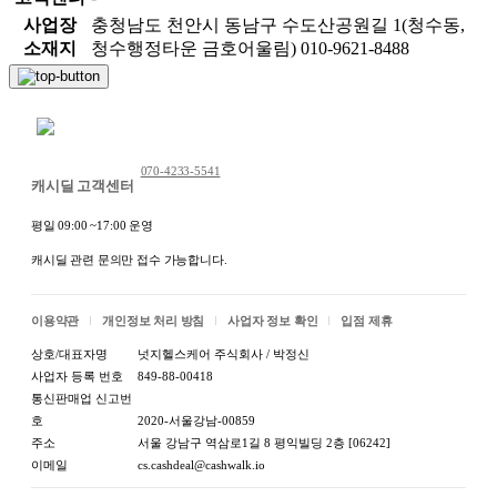
사업장
충청남도 천안시 동남구 수도산공원길 1(청수동,
소재지
청수행정타운 금호어울림) 010-9621-8488
채팅 문의하기
070-4233-5541
캐시딜 고객센터
평일 09:00 ~17:00 운영
캐시딜 관련 문의만 접수 가능합니다.
이용약관
개인정보 처리 방침
사업자 정보 확인
입점 제휴
상호/대표자명
넛지헬스케어 주식회사 / 박정신
사업자 등록 번호
849-88-00418
통신판매업 신고번
호
2020-서울강남-00859
주소
서울 강남구 역삼로1길 8 평익빌딩 2층 [06242]
이메일
cs.cashdeal@cashwalk.io