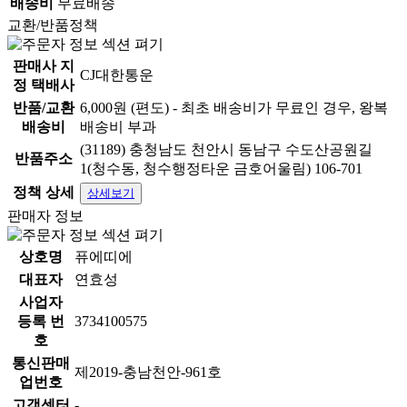
배송비
무료배송
교환/반품정책
판매사 지
CJ대한통운
정 택배사
반품/교환
6,000원 (편도) - 최초 배송비가 무료인 경우, 왕복
배송비
배송비 부과
(31189) 충청남도 천안시 동남구 수도산공원길
반품주소
1(청수동, 청수행정타운 금호어울림) 106-701
정책 상세
상세보기
판매자 정보
상호명
퓨에띠에
대표자
연효성
사업자
등록 번
3734100575
호
통신판매
제2019-충남천안-961호
업번호
고객센터
-