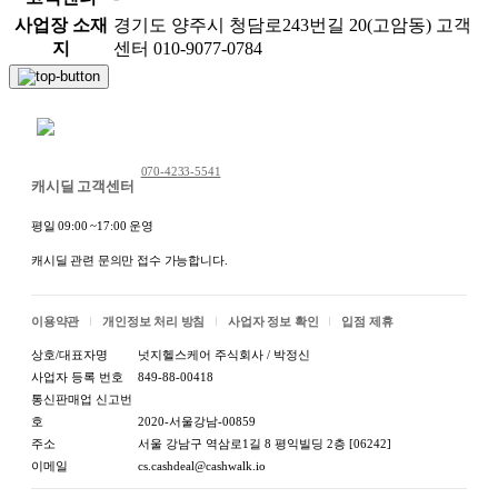
사업장 소재
경기도 양주시 청담로243번길 20(고암동) 고객
지
센터 010-9077-0784
채팅 문의하기
070-4233-5541
캐시딜 고객센터
평일 09:00 ~17:00 운영
캐시딜 관련 문의만 접수 가능합니다.
이용약관
개인정보 처리 방침
사업자 정보 확인
입점 제휴
상호/대표자명
넛지헬스케어 주식회사 / 박정신
사업자 등록 번호
849-88-00418
통신판매업 신고번
호
2020-서울강남-00859
주소
서울 강남구 역삼로1길 8 평익빌딩 2층 [06242]
이메일
cs.cashdeal@cashwalk.io