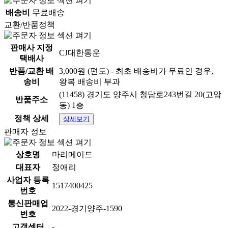
배송비
무료배송
교환/반품정책
판매사 지정
CJ대한통운
택배사
반품/교환 배
3,000원 (편도) - 최초 배송비가 무료인 경우,
송비
왕복 배송비 부과
(11458) 경기도 양주시 청담로243번길 20(고암
반품주소
동) 1층
정책 상세
상세보기
판매자 정보
상호명
마리메이드
대표자
정애리
사업자 등록
1517400425
번호
통신판매업
2022-경기양주-1590
번호
고객센터
-