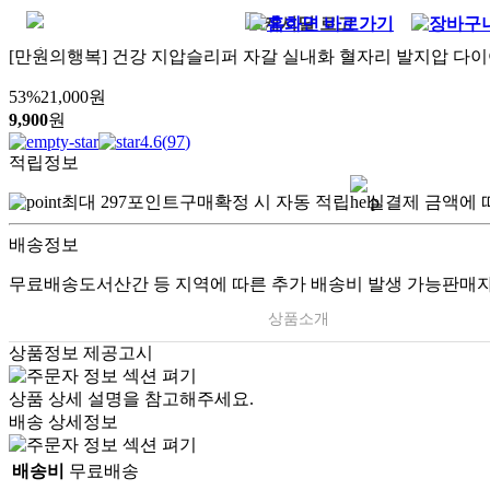
[만원의행복] 건강 지압슬리퍼 자갈 실내화 혈자리 발지압 다
53
%
21,000
원
9,900
원
4.6
(
97
)
적립정보
최대
297
포인트
구매확정 시 자동 적립
실결제 금액에 
배송정보
무료배송
도서산간 등 지역에 따른 추가 배송비 발생 가능
판매자
상품소개
상품정보 제공고시
상품 상세 설명을 참고해주세요.
배송 상세정보
배송비
무료배송