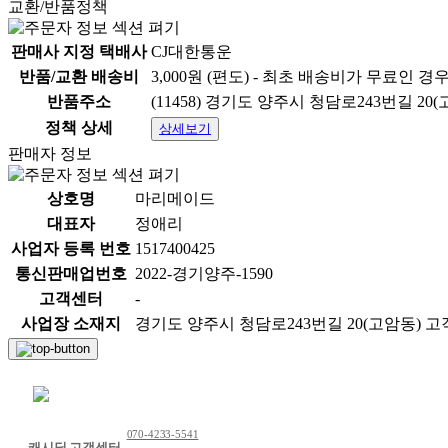
교환/반품정책
판매사 지정 택배사
CJ대한통운
반품/교환 배송비
3,000원 (편도) - 최초 배송비가 무료인 경
반품주소
(11458) 경기도 양주시 청담로243번길 20(
정책 상세
상세보기
판매자 정보
상호명
마리메이드
대표자
정애리
사업자 등록 번호
1517400425
통신판매업번호
2022-경기양주-1590
고객센터
-
사업장 소재지
경기도 양주시 청담로243번길 20(고암동) 고객센터
채팅 문의하기
070-4233-5541
캐시딜 고객센터