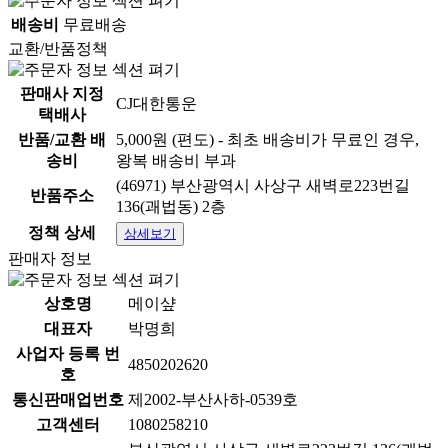
배송비
무료배송
교환/반품정책
판매사 지정
CJ대한통운
택배사
반품/교환 배
5,000원 (편도) - 최초 배송비가 무료인 경우,
송비
왕복 배송비 부과
(46971) 부산광역시 사상구 새벽로223번길
반품주소
136(괘법동) 2층
정책 상세
상세보기
판매자 정보
상호명
메이샾
대표자
박명희
사업자 등록 번
4850202620
호
통신판매업번호
제2002-부산사하-0539호
고객센터
1080258210