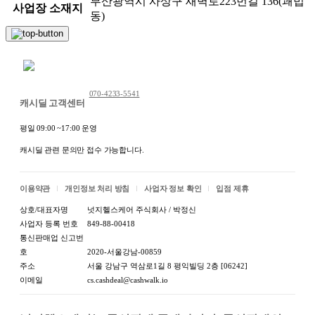
부산광역시 사상구 새벽로223번길 136(괘법
사업장 소재지
동)
채팅 문의하기
070-4233-5541
캐시딜 고객센터
평일 09:00 ~17:00 운영
캐시딜 관련 문의만 접수 가능합니다.
이용약관
개인정보 처리 방침
사업자 정보 확인
입점 제휴
상호/대표자명
넛지헬스케어 주식회사 / 박정신
사업자 등록 번호
849-88-00418
통신판매업 신고번
호
2020-서울강남-00859
주소
서울 강남구 역삼로1길 8 평익빌딩 2층 [06242]
이메일
cs.cashdeal@cashwalk.io