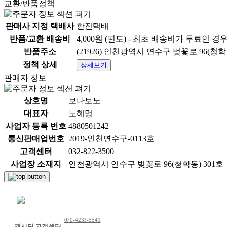
교환/반품정책
판매사 지정 택배사
한진택배
반품/교환 배송비
4,000원 (편도) - 최초 배송비가 무료인 경
반품주소
(21926) 인천광역시 연수구 벚꽃로 96(청학
정책 상세
상세보기
판매자 정보
상호명
보나보노
대표자
노혜명
사업자 등록 번호
4880501242
통신판매업번호
2019-인천연수구-0113호
고객센터
032-822-3500
사업장 소재지
인천광역시 연수구 벚꽃로 96(청학동) 301호
채팅 문의하기
070-4233-5541
캐시딜 고객센터