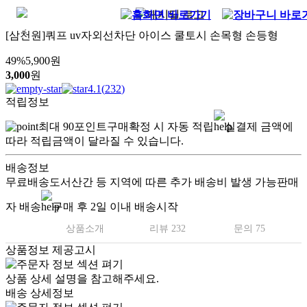
[삼천원]쿼프 uv자외선차단 아이스 쿨토시 손목형 손등형
49
%
5,900
원
3,000
원
4.1
(
232
)
적립정보
최대
90
포인트
구매확정 시 자동 적립
실결제 금액에
따라 적립금액이 달라질 수 있습니다.
배송정보
무료배송
도서산간 등 지역에 따른 추가 배송비 발생 가능
판매
자 배송
구매 후 2일 이내 배송시작
상품소개
리뷰 232
문의 75
상품정보 제공고시
상품 상세 설명을 참고해주세요.
배송 상세정보