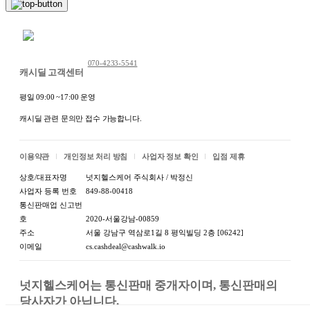
채팅 문의하기
070-4233-5541
캐시딜 고객센터
평일 09:00 ~17:00 운영
캐시딜 관련 문의만 접수 가능합니다.
이용약관
개인정보 처리 방침
사업자 정보 확인
입점 제휴
상호/대표자명
넛지헬스케어 주식회사 / 박정신
사업자 등록 번호
849-88-00418
통신판매업 신고번
호
2020-서울강남-00859
주소
서울 강남구 역삼로1길 8 평익빌딩 2층 [06242]
이메일
cs.cashdeal@cashwalk.io
넛지헬스케어는 통신판매 중개자이며, 통신판매의 
당사자가 아닙니다.
