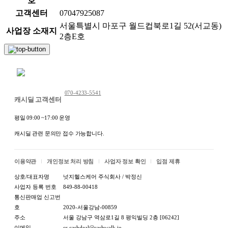
호
고객센터
07047925087
서울특별시 마포구 월드컵북로1길 52(서교동)
사업장 소재지
2층E호
채팅 문의하기
070-4233-5541
캐시딜 고객센터
평일 09:00 ~17:00 운영
캐시딜 관련 문의만 접수 가능합니다.
이용약관
개인정보 처리 방침
사업자 정보 확인
입점 제휴
상호/대표자명
넛지헬스케어 주식회사 / 박정신
사업자 등록 번호
849-88-00418
통신판매업 신고번
호
2020-서울강남-00859
주소
서울 강남구 역삼로1길 8 평익빌딩 2층 [06242]
이메일
cs.cashdeal@cashwalk.io