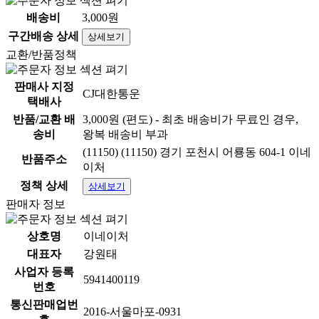
배송비
3,000원
구간배송 상세
상세보기
교환/반품정책
판매사 지정
CJ대한통운
택배사
반품/교환 배
3,000원 (편도) - 최초 배송비가 무료인 경우,
송비
왕복 배송비 부과
(11150) (11150) 경기 포천시 어룡동 604-1 이네
반품주소
이처
정책 상세
상세보기
판매자 정보
상호명
이네이처
대표자
강원태
사업자 등록
5941400119
번호
통신판매업번
2016-서울마포-0931