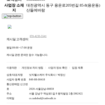
사업장 소재
대전광역시 동구 용운로205번길 85-8(용운동)
지
산들에바람
채팅 문의하기
070-4233-5541
캐시딜 고객센터
평일 09:00 ~17:00 운영
캐시딜 관련 문의만 접수 가능합니다.
이용약관
개인정보 처리 방침
사업자 정보 확인
입점 제휴
상호/대표자명
넛지헬스케어 주식회사 / 박정신
사업자 등록 번호
849-88-00418
통신판매업 신고번
호
2020-서울강남-00859
주소
서울 강남구 역삼로1길 8 평익빌딩 2층 [06242]
이메일
cs.cashdeal@cashwalk.io