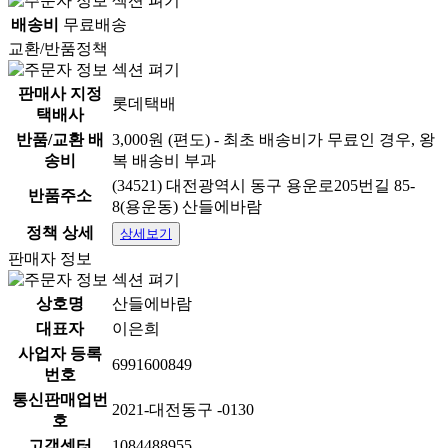
배송비
무료배송
교환/반품정책
판매사 지정
롯데택배
택배사
반품/교환 배
3,000원 (편도) - 최초 배송비가 무료인 경우, 왕
송비
복 배송비 부과
(34521) 대전광역시 동구 용운로205번길 85-
반품주소
8(용운동) 산들에바람
정책 상세
상세보기
판매자 정보
상호명
산들에바람
대표자
이은희
사업자 등록
6991600849
번호
통신판매업번
2021-대전동구 -0130
호
고객센터
1084488955