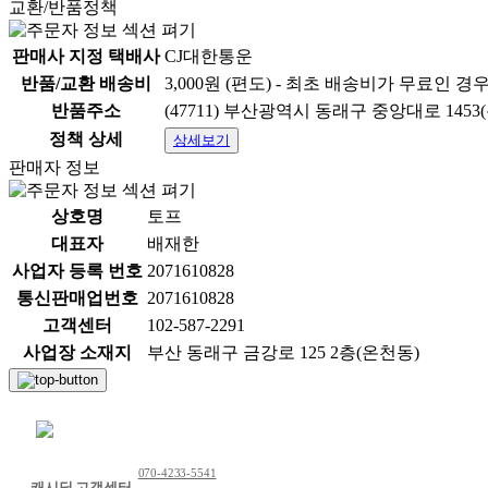
교환/반품정책
판매사 지정 택배사
CJ대한통운
반품/교환 배송비
3,000원 (편도) - 최초 배송비가 무료인 경
반품주소
(47711) 부산광역시 동래구 중앙대로 14
정책 상세
상세보기
판매자 정보
상호명
토프
대표자
배재한
사업자 등록 번호
2071610828
통신판매업번호
2071610828
고객센터
102-587-2291
사업장 소재지
부산 동래구 금강로 125 2층(온천동)
채팅 문의하기
070-4233-5541
캐시딜 고객센터