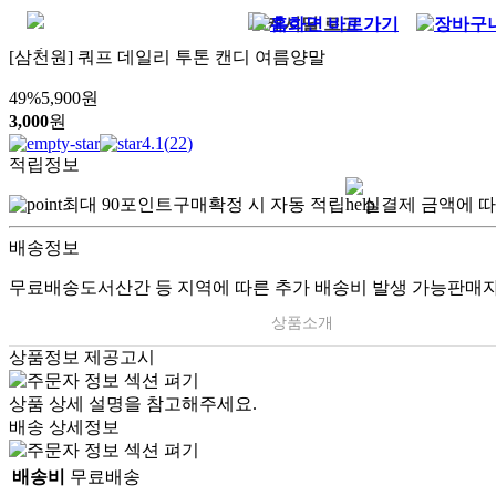
[삼천원] 쿼프 데일리 투톤 캔디 여름양말
49
%
5,900
원
3,000
원
4.1
(
22
)
적립정보
최대
90
포인트
구매확정 시 자동 적립
실결제 금액에 따
배송정보
무료배송
도서산간 등 지역에 따른 추가 배송비 발생 가능
판매자
상품소개
상품정보 제공고시
상품 상세 설명을 참고해주세요.
배송 상세정보
배송비
무료배송