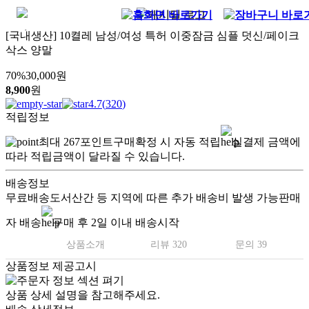
[국내생산] 10켤레 남성/여성 특허 이중잠금 심플 덧신/페이크
삭스 양말
70
%
30,000
원
8,900
원
4.7
(
320
)
적립정보
최대
267
포인트
구매확정 시 자동 적립
실결제 금액에
따라 적립금액이 달라질 수 있습니다.
배송정보
무료배송
도서산간 등 지역에 따른 추가 배송비 발생 가능
판매
자 배송
구매 후 2일 이내 배송시작
상품소개
리뷰 320
문의 39
상품정보 제공고시
상품 상세 설명을 참고해주세요.