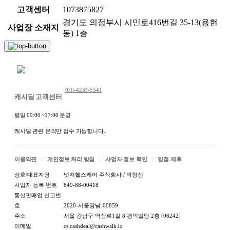
고객센터
1073875827
경기도 의정부시 시민로416번길 35-13(용현
사업장 소재지
동) 1층
채팅 문의하기
070-4233-5541
캐시딜 고객센터
평일 09:00 ~17:00 운영
캐시딜 관련 문의만 접수 가능합니다.
이용약관
개인정보 처리 방침
사업자 정보 확인
입점 제휴
상호/대표자명
넛지헬스케어 주식회사 / 박정신
사업자 등록 번호
849-88-00418
통신판매업 신고번
호
2020-서울강남-00859
주소
서울 강남구 역삼로1길 8 평익빌딩 2층 [06242]
이메일
cs.cashdeal@cashwalk.io