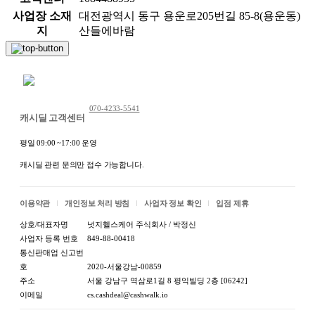
사업장 소재
대전광역시 동구 용운로205번길 85-8(용운동)
지
산들에바람
채팅 문의하기
070-4233-5541
캐시딜 고객센터
평일 09:00 ~17:00 운영
캐시딜 관련 문의만 접수 가능합니다.
이용약관
개인정보 처리 방침
사업자 정보 확인
입점 제휴
상호/대표자명
넛지헬스케어 주식회사 / 박정신
사업자 등록 번호
849-88-00418
통신판매업 신고번
호
2020-서울강남-00859
주소
서울 강남구 역삼로1길 8 평익빌딩 2층 [06242]
이메일
cs.cashdeal@cashwalk.io