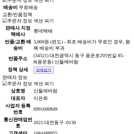
배송비
무료배송
교환/반품정책
판매사 지정
롯데택배
택배사
반품/교환 배
3,000원 (편도) - 최초 배송비가 무료인 경우, 왕
송비
복 배송비 부과
(34521) 대전광역시 동구 용운로205번길 85-
반품주소
8(용운동) 산들에바람
정책 상세
상세보기
판매자 정보
상호명
산들에바람
대표자
이은희
사업자 등록
6991600849
번호
통신판매업번
2021-대전동구 -0130
호
고객센터
1084488955