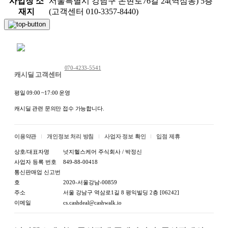
사업장 소
서울특별시 강남구 논현로76길 24(역삼동) 5층
재지
(고객센터 010-3357-8440)
채팅 문의하기
070-4233-5541
캐시딜 고객센터
평일 09:00 ~17:00 운영
캐시딜 관련 문의만 접수 가능합니다.
이용약관
개인정보 처리 방침
사업자 정보 확인
입점 제휴
상호/대표자명
넛지헬스케어 주식회사 / 박정신
사업자 등록 번호
849-88-00418
통신판매업 신고번
호
2020-서울강남-00859
주소
서울 강남구 역삼로1길 8 평익빌딩 2층 [06242]
이메일
cs.cashdeal@cashwalk.io