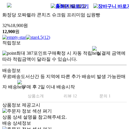
화정당 모짜렐라 콘치즈 슈크림 프리미엄 십원빵
32
%
18,900
원
12,900
원
4.5
(
12
)
적립정보
최대
387
포인트
구매확정 시 자동 적립
실결제 금액에
따라 적립금액이 달라질 수 있습니다.
배송정보
무료배송
도서산간 등 지역에 따른 추가 배송비 발생 가능
판매
자 배송
구매 후 2일 이내 배송시작
상품소개
리뷰 12
문의 1
상품정보 제공고시
반응폭팔 신상! 단독출시!
상품 상세 설명을 참고해주세요.
국내 1호 기능장 개발!!
배송 상세정보