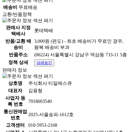
타사의 경우 저렴한 풀빵
배송비
무료배송
으로 대부분 제작
교환/반품정책
카스테라 반죽을 사용
판매사 지정
타사 풀빵 반죽에 비해
롯데택배
택배사
풍미가 진하고 고소♥
반품/교환 배
3,000원 (편도) - 최초 배송비가 무료인 경우,
120g 종이 트레이 증정 까지~
송비
왕복 배송비 부과
반품주소
(06224) 서울특별시 강남구 역삼동 733-11 5층
해썹(HACCP) 인증
정책 상세
상세보기
아이들도 안전하게
판매자 정보
가족들과 드셔보세요~
상호명
주식회사 티알에스큐
대표자
김용형
사업자 등
7018603540
록 번호
통신판매업
2025-서울송파-1612호
번호
고객센터
010-5953-2168