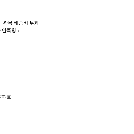
우, 왕복 배송비 부과
10 안쪽창고
702호