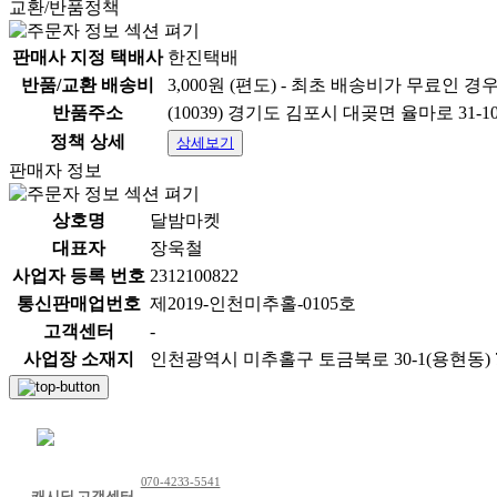
교환/반품정책
판매사 지정 택배사
한진택배
반품/교환 배송비
3,000원 (편도) - 최초 배송비가 무료인 경
반품주소
(10039) 경기도 김포시 대곶면 율마로 31-
정책 상세
상세보기
판매자 정보
상호명
달밤마켓
대표자
장욱철
사업자 등록 번호
2312100822
통신판매업번호
제2019-인천미추홀-0105호
고객센터
-
사업장 소재지
인천광역시 미추홀구 토금북로 30-1(용현동) 
채팅 문의하기
070-4233-5541
캐시딜 고객센터