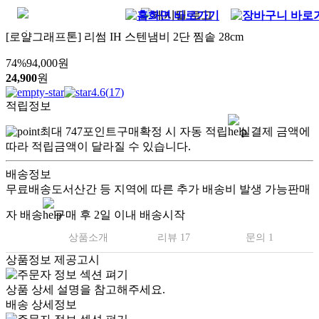
[로얄그래프톤] 리썸 IH 스텐냄비 2단 찜솥 28cm
74
%
94,000
원
24,900
원
4.6
(
17
)
적립정보
최대
747
포인트
구매확정 시 자동 적립
실결제 금액에
따라 적립금액이 달라질 수 있습니다.
배송정보
무료배송
도서산간 등 지역에 따른 추가 배송비 발생 가능
판매
자 배송
구매 후 2일 이내 배송시작
상품소개
리뷰 17
문의 1
상품정보 제공고시
상품 상세 설명을 참고해주세요.
배송 상세정보