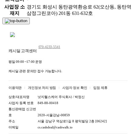
사업장 소
경기도 화성시 동탄광역환승로 62(오산동, 동탄역
재지
삼정그린코아) 201동 631-632호
채팅 문의하기
070-4233-5541
캐시딜 고객센터
평일 09:00 ~17:00 운영
캐시딜 관련 문의만 접수 가능합니다.
이용약관
개인정보 처리 방침
사업자 정보 확인
입점 제휴
상호/대표자명
넛지헬스케어 주식회사 / 박정신
사업자 등록 번호
849-88-00418
통신판매업 신고번
호
2020-서울강남-00859
주소
서울 강남구 역삼로1길 8 평익빌딩 2층 [06242]
이메일
cs.cashdeal@cashwalk.io