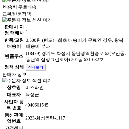
배송비
무료배송
교환/반품정책
판매사 지
-
정 택배사
반품/교환
3,500원 (편도) - 최초 배송비가 무료인 경우, 왕복
배송비
배송비 부과
(18479) 경기도 화성시 동탄광역환승로 62(오산동,
반품주소
동탄역 삼정그린코아) 201동 631-632호
정책 상세
상세보기
판매자 정보
상호명
비즈라인
대표자
육성군
사업자 등
4940601545
록 번호
통신판매
2023-화성동탄-1117
업번호
고객센터
-