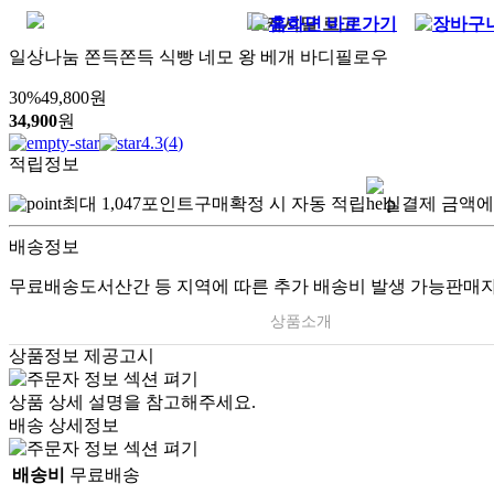
일상나눔 쫀득쫀득 식빵 네모 왕 베개 바디필로우
30
%
49,800
원
34,900
원
4.3
(
4
)
적립정보
최대
1,047
포인트
구매확정 시 자동 적립
실결제 금액에
배송정보
무료배송
도서산간 등 지역에 따른 추가 배송비 발생 가능
판매자
상품소개
상품정보 제공고시
상품 상세 설명을 참고해주세요.
배송 상세정보
배송비
무료배송