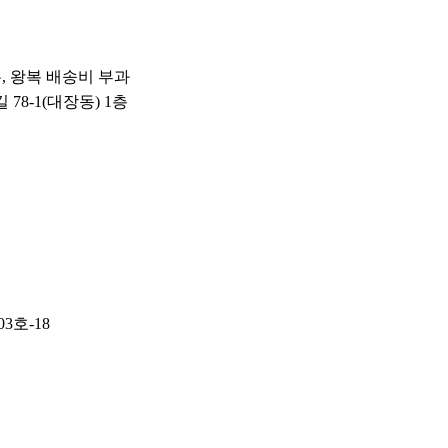
우, 왕복 배송비 부과
 78-1(대장동) 1층
3호-18