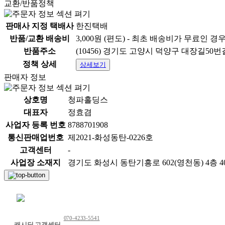
교환/반품정책
판매사 지정 택배사
한진택배
반품/교환 배송비
3,000원 (편도) - 최초 배송비가 무료인 경
반품주소
(10456) 경기도 고양시 덕양구 대장길50번길
정책 상세
상세보기
판매자 정보
상호명
청파홀딩스
대표자
정효겸
사업자 등록 번호
8788701908
통신판매업번호
제2021-화성동탄-0226호
고객센터
-
사업장 소재지
경기도 화성시 동탄기흥로 602(영천동) 4층 40
채팅 문의하기
070-4233-5541
캐시딜 고객센터