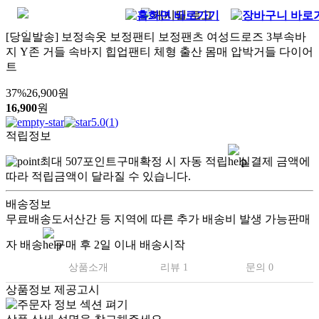
[당일발송] 보정속옷 보정팬티 보정팬츠 여성드로즈 3부속바
지 Y존 거들 속바지 힙업팬티 체형 출산 몸매 압박거들 다이어
트
37
%
26,900
원
16,900
원
5.0
(
1
)
적립정보
최대
507
포인트
구매확정 시 자동 적립
실결제 금액에
따라 적립금액이 달라질 수 있습니다.
배송정보
무료배송
도서산간 등 지역에 따른 추가 배송비 발생 가능
판매
자 배송
구매 후 2일 이내 배송시작
상품소개
리뷰 1
문의 0
상품정보 제공고시