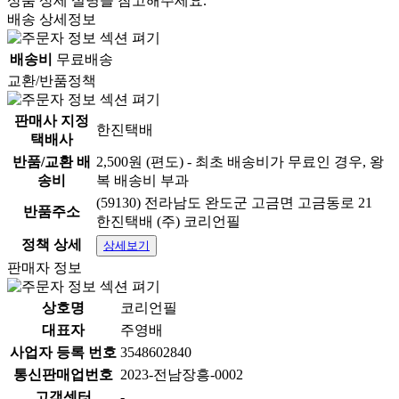
상품 상세 설명을 참고해주세요.
배송 상세정보
배송비
무료배송
교환/반품정책
판매사 지정
한진택배
택배사
반품/교환 배
2,500원 (편도) - 최초 배송비가 무료인 경우, 왕
송비
복 배송비 부과
(59130) 전라남도 완도군 고금면 고금동로 21
반품주소
한진택배 (주) 코리언필
정책 상세
상세보기
판매자 정보
상호명
코리언필
대표자
주영배
사업자 등록 번호
3548602840
통신판매업번호
2023-전남장흥-0002
고객센터
-