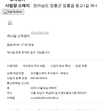
사업장 소재지
전라남도 장흥군 장흥읍 동교1길 38-1
채팅 문의하기
070-4233-5541
캐시딜 고객센터
평일 09:00 ~17:00 운영
캐시딜 관련 문의만 접수 가능합니다.
이용약관
개인정보 처리 방침
사업자 정보 확인
입점 제휴
상호/대표자명
넛지헬스케어 주식회사 / 박정신
사업자 등록 번호
849-88-00418
통신판매업 신고번
호
2020-서울강남-00859
주소
서울 강남구 역삼로1길 8 평익빌딩 2층 [06242]
이메일
cs.cashdeal@cashwalk.io