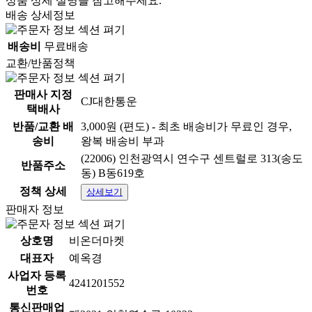
상품 상세 설명을 참고해주세요.
배송 상세정보
배송비
무료배송
교환/반품정책
판매사 지정
CJ대한통운
택배사
반품/교환 배
3,000원 (편도) - 최초 배송비가 무료인 경우,
송비
왕복 배송비 부과
(22006) 인천광역시 연수구 센트럴로 313(송도
반품주소
동) B동619호
정책 상세
상세보기
판매자 정보
상호명
비온더마켓
대표자
예옥경
사업자 등록
4241201552
번호
통신판매업