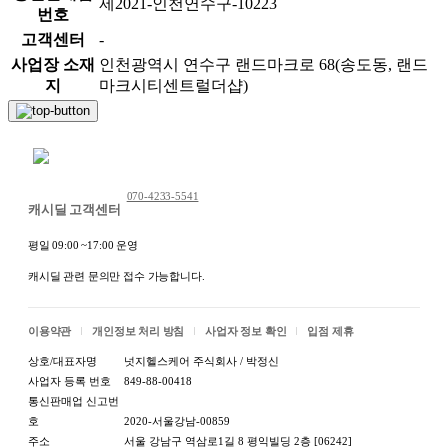
제2021-인천연수구-10223
번호
고객센터
-
사업장 소재
인천광역시 연수구 랜드마크로 68(송도동, 랜드
지
마크시티센트럴더샵)
채팅 문의하기
;;
070-4233-5541
캐시딜 고객센터
평일 09:00 ~17:00 운영
캐시딜 관련 문의만 접수 가능합니다.
이용약관
개인정보 처리 방침
사업자 정보 확인
입점 제휴
상호/대표자명
넛지헬스케어 주식회사 / 박정신
사업자 등록 번호
849-88-00418
통신판매업 신고번
호
2020-서울강남-00859
주소
서울 강남구 역삼로1길 8 평익빌딩 2층 [06242]