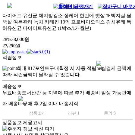
다이어트 유산균 체지방감소 장케어 한번에 뱃살 허벅지살 팔
뚝살 여름관리 녹차 카테킨 10억 프로바이오틱스 김치유래 특
허유산균 다이어트유산균 (1박스/1개월분)
28
%
38,000
원
27,250
원
5.0
(
1
)
적립정보
최대
817
포인트
구매확정 시 자동 적립
실결제 금액에
따라 적립금액이 달라질 수 있습니다.
배송정보
무료배송
도서산간 등 지역에 따른 추가 배송비 발생 가능
판매
자 배송
구매 후 2일 이내 배송시작
상품소개
리뷰 1
문의 3
상품정보 제공고시