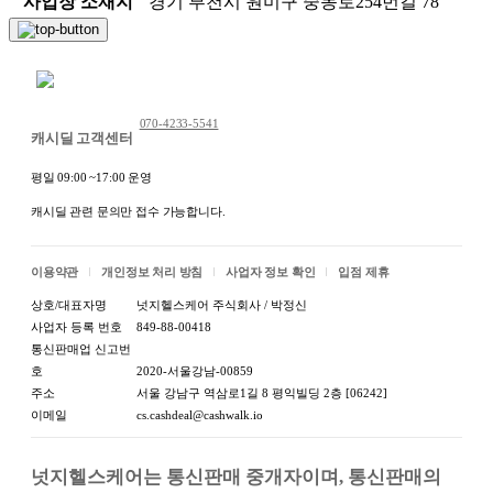
사업장 소재지
경기 부천시 원미구 중동로254번길 78
"
채팅 문의하기
쉽게 구입했던 즉석밥!!
070-4233-5541
캐시딜 고객센터
편하지만 늘
불안
하게 생각하셨다면
평일 09:00 ~17:00 운영
이제
안전
하게 직접 만들어 드세요~
캐시딜 관련 문의만 접수 가능합니다.
"
이용약관
개인정보 처리 방침
사업자 정보 확인
입점 제휴
상호/대표자명
넛지헬스케어 주식회사 / 박정신
사업자 등록 번호
849-88-00418
실리콘 SGS 안전 인증
을 통과한 재료를 사용하여 만든
통신판매업 신고번
호
2020-서울강남-00859
안전한
국내 생산 제품
을 쓰셔야 한답니다
주소
서울 강남구 역삼로1길 8 평익빌딩 2층 [06242]
이메일
cs.cashdeal@cashwalk.io
넛지헬스케어는 통신판매 중개자이며, 통신판매의 