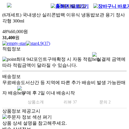
(6개세트) 국내생산 실리콘밥팩 이유식 냉동밥보관 용기 정사
각형 300ml
48
%
60,000
원
31,400
원
4.9
(
37
)
적립정보
최대
942
포인트
구매확정 시 자동 적립
실결제 금액에
따라 적립금액이 달라질 수 있습니다.
배송정보
무료배송
도서산간 등 지역에 따른 추가 배송비 발생 가능
판매
자 배송
구매 후 2일 이내 배송시작
상품소개
리뷰 37
문의 2
상품정보 제공고시
(6개세트) 국내생산 실리콘밥팩 이유
상품 상세 설명을 참고해주세요.
식 냉동보관 용기 300ml