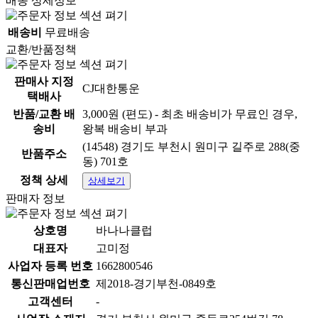
배송 상세정보
배송비
무료배송
교환/반품정책
잠깐!
판매사 지정
CJ대한통운
택배사
즉석밥,
안전
하게 드시고 계신가요?
반품/교환 배
3,000원 (편도) - 최초 배송비가 무료인 경우,
송비
왕복 배송비 부과
(14548) 경기도 부천시 원미구 길주로 288(중
반품주소
동) 701호
정책 상세
상세보기
판매자 정보
상호명
바나나클럽
대표자
고미정
사업자 등록 번호
1662800546
통신판매업번호
제2018-경기부천-0849호
고객센터
-