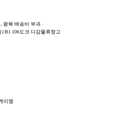
우, 왕복 배송비 부과
동) B1 106도크 다감물류창고
이케이엠