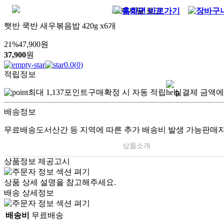
햇반 쿡반 새우볶음밥 420g x6개
21
%
47,900
원
37,900
원
0.0
(
0
)
적립정보
최대
1,137
포인트
구매확정 시 자동 적립
실결제 금액에
배송정보
무료배송
도서산간 등 지역에 따른 추가 배송비 발생 가능
판매자
상품소개
상품정보 제공고시
상품 상세 설명을 참고해주세요.
배송 상세정보
배송비
무료배송