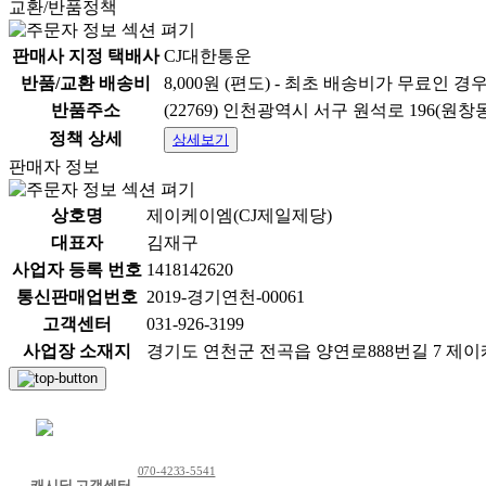
교환/반품정책
판매사 지정 택배사
CJ대한통운
반품/교환 배송비
8,000원 (편도) - 최초 배송비가 무료인 경
반품주소
(22769) 인천광역시 서구 원석로 196(원창
정책 상세
상세보기
판매자 정보
상호명
제이케이엠(CJ제일제당)
대표자
김재구
사업자 등록 번호
1418142620
통신판매업번호
2019-경기연천-00061
고객센터
031-926-3199
사업장 소재지
경기도 연천군 전곡읍 양연로888번길 7 제
채팅 문의하기
070-4233-5541
캐시딜 고객센터