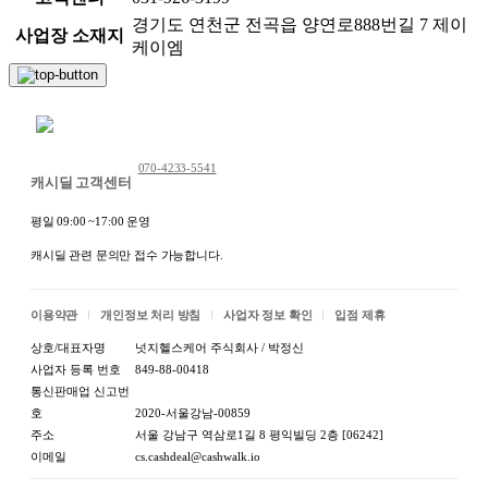
경기도 연천군 전곡읍 양연로888번길 7 제이
사업장 소재지
케이엠
채팅 문의하기
070-4233-5541
캐시딜 고객센터
평일 09:00 ~17:00 운영
캐시딜 관련 문의만 접수 가능합니다.
이용약관
개인정보 처리 방침
사업자 정보 확인
입점 제휴
상호/대표자명
넛지헬스케어 주식회사 / 박정신
사업자 등록 번호
849-88-00418
통신판매업 신고번
호
2020-서울강남-00859
주소
서울 강남구 역삼로1길 8 평익빌딩 2층 [06242]
이메일
cs.cashdeal@cashwalk.io