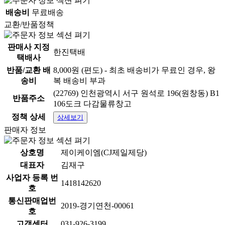
배송비
무료배송
교환/반품정책
판매사 지정
한진택배
택배사
반품/교환 배
8,000원 (편도) - 최초 배송비가 무료인 경우, 왕
송비
복 배송비 부과
(22769) 인천광역시 서구 원석로 196(원창동) B1
반품주소
106도크 다감물류창고
정책 상세
상세보기
판매자 정보
상호명
제이케이엠(CJ제일제당)
대표자
김재구
사업자 등록 번
1418142620
호
통신판매업번
2019-경기연천-00061
호
고객센터
031-926-3199