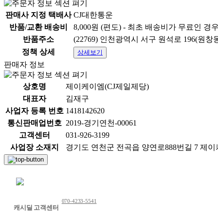
판매사 지정 택배사
CJ대한통운
반품/교환 배송비
8,000원 (편도) - 최초 배송비가 무료인 경
반품주소
(22769) 인천광역시 서구 원석로 196(원창
정책 상세
상세보기
판매자 정보
상호명
제이케이엠(CJ제일제당)
대표자
김재구
사업자 등록 번호
1418142620
통신판매업번호
2019-경기연천-00061
고객센터
031-926-3199
사업장 소재지
경기도 연천군 전곡읍 양연로888번길 7 제
채팅 문의하기
070-4233-5541
캐시딜 고객센터