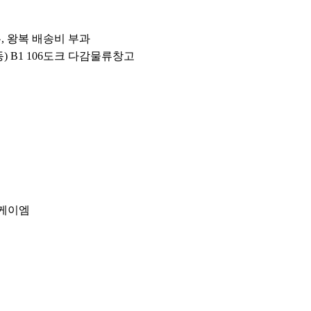
우, 왕복 배송비 부과
동) B1 106도크 다감물류창고
이케이엠