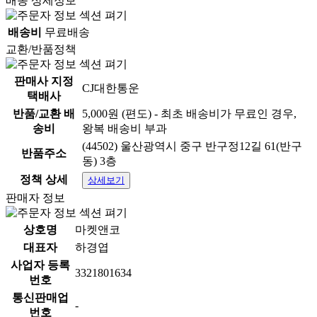
배송 상세정보
배송비
무료배송
교환/반품정책
판매사 지정
CJ대한통운
택배사
반품/교환 배
5,000원 (편도) - 최초 배송비가 무료인 경우,
송비
왕복 배송비 부과
(44502) 울산광역시 중구 반구정12길 61(반구
반품주소
동) 3층
정책 상세
상세보기
판매자 정보
상호명
마켓앤코
대표자
하경엽
사업자 등록
3321801634
번호
통신판매업
-
번호