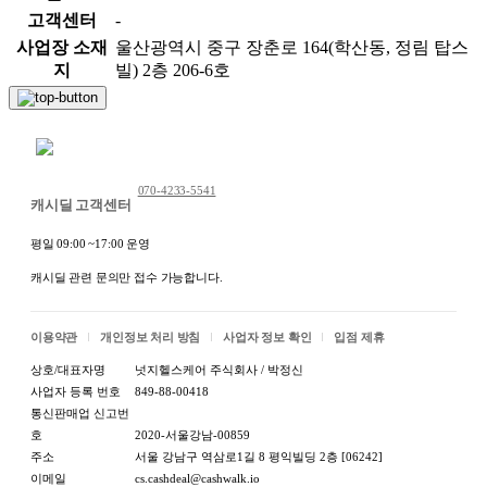
고객센터
-
사업장 소재
울산광역시 중구 장춘로 164(학산동, 정림 탑스
지
빌) 2층 206-6호
채팅 문의하기
070-4233-5541
캐시딜 고객센터
평일 09:00 ~17:00 운영
캐시딜 관련 문의만 접수 가능합니다.
이용약관
개인정보 처리 방침
사업자 정보 확인
입점 제휴
상호/대표자명
넛지헬스케어 주식회사 / 박정신
사업자 등록 번호
849-88-00418
통신판매업 신고번
호
2020-서울강남-00859
주소
서울 강남구 역삼로1길 8 평익빌딩 2층 [06242]
이메일
cs.cashdeal@cashwalk.io