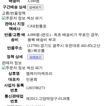
배송비
3,500원
구간배송 상세
상세보기
교환/반품정책
판매사 지정
CJ대한통운
택배사
반품/교환 배
4,000원 (편도) - 최초 배송비가 무료인 경우,
송비
왕복 배송비 부과
(12790) 경기도 광주시 포은대로 442-85(고산
반품주소
동) 해오름
정책 상세
상세보기
판매자 정보
상호명
엠케이마케트리
대표자
민윤희
사업자 등록
1283780273
번호
통신판매업
제2012-고양덕양구-0128호
번호