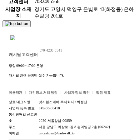
고객센터
7082495566
사업장 소재
경기도 고양시 덕양구 은빛로 43(화정동) 은하
지
수빌딩 201호
채팅 문의하기
070-4233-5541
캐시딜 고객센터
평일 09:00 ~17:00 운영
캐시딜 관련 문의만 접수 가능합니다.
이용약관
개인정보 처리 방침
사업자 정보 확인
입점 제휴
상호/대표자명
넛지헬스케어 주식회사 / 박정신
사업자 등록 번호
849-88-00418
통신판매업 신고번
호
2020-서울강남-00859
주소
서울 강남구 역삼로1길 8 평익빌딩 2층 [06242]
이메일
cs.cashdeal@cashwalk.io