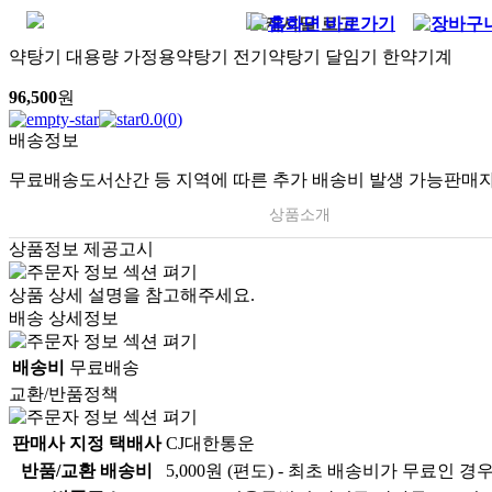
약탕기 대용량 가정용약탕기 전기약탕기 달임기 한약기계
96,500
원
0.0
(
0
)
배송정보
무료배송
도서산간 등 지역에 따른 추가 배송비 발생 가능
판매자
상품소개
상품정보 제공고시
상품 상세 설명을 참고해주세요.
배송 상세정보
배송비
무료배송
교환/반품정책
판매사 지정 택배사
CJ대한통운
반품/교환 배송비
5,000원 (편도) - 최초 배송비가 무료인 경