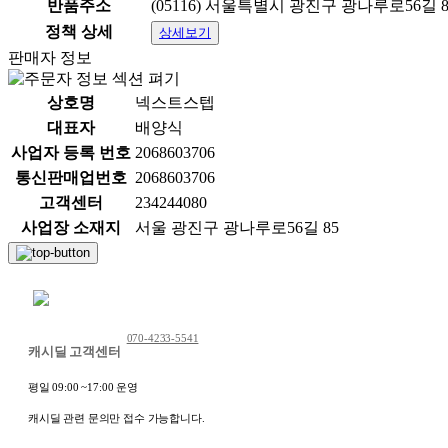
반품주소
(05116) 서울특별시 광진구 광나루로56길 8
정책 상세
상세보기
판매자 정보
상호명
넥스트스텝
대표자
배양식
사업자 등록 번호
2068603706
통신판매업번호
2068603706
고객센터
234244080
사업장 소재지
서울 광진구 광나루로56길 85
채팅 문의하기
070-4233-5541
캐시딜 고객센터
평일 09:00 ~17:00 운영
캐시딜 관련 문의만 접수 가능합니다.