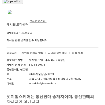
채팅 문의하기
070-4233-5541
캐시딜 고객센터
평일 09:00 ~17:00 운영
캐시딜 관련 문의만 접수 가능합니다.
이용약관
개인정보 처리 방침
사업자 정보 확인
입점 제휴
상호/대표자명
넛지헬스케어 주식회사 / 박정신
사업자 등록 번호
849-88-00418
통신판매업 신고번
호
2020-서울강남-00859
주소
서울 강남구 역삼로1길 8 평익빌딩 2층 [06242]
이메일
cs.cashdeal@cashwalk.io
넛지헬스케어는 통신판매 중개자이며, 통신판매의 
당사자가 아닙니다.
