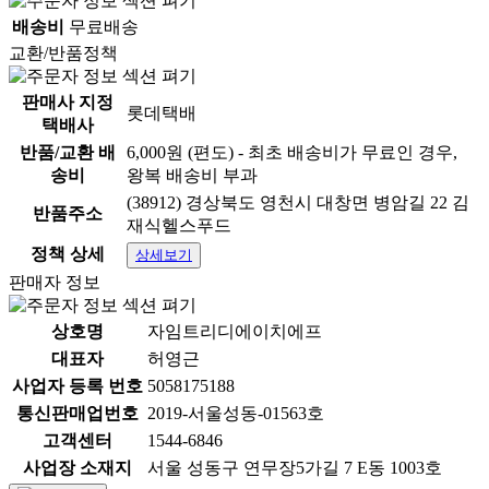
배송비
무료배송
교환/반품정책
판매사 지정
롯데택배
택배사
반품/교환 배
6,000원 (편도) - 최초 배송비가 무료인 경우,
송비
왕복 배송비 부과
(38912) 경상북도 영천시 대창면 병암길 22 김
반품주소
재식헬스푸드
정책 상세
상세보기
판매자 정보
상호명
자임트리디에이치에프
대표자
허영근
사업자 등록 번호
5058175188
통신판매업번호
2019-서울성동-01563호
고객센터
1544-6846
사업장 소재지
서울 성동구 연무장5가길 7 E동 1003호