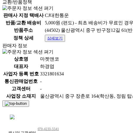
교환/반품정책
판매사 지정 택배사
CJ대한통운
반품/교환 배송비
5,000원 (편도) - 최초 배송비가 무료인 경
반품주소
(44502) 울산광역시 중구 반구정12길 61(반
정책 상세
상세보기
판매자 정보
상호명
마켓앤코
대표자
하경엽
사업자 등록 번호
3321801634
통신판매업번호
-
고객센터
-
사업장 소재지
울산광역시 중구 장춘로 164(학산동, 정림 탑스빌
채팅 문의하기
070-4233-5541
캐시딜 고객센터