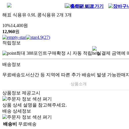
해표 식용유 0.9L 콩식용유 2개 3개
10
%
14,400
원
12,960
원
4.9
(
27
)
적립정보
최대
388
포인트
구매확정 시 자동 적립
실결제 금액에 
배송정보
무료배송
도서산간 등 지역에 따른 추가 배송비 발생 가능
판매자
상품소개
상품정보 제공고시
상품 상세 설명을 참고해주세요.
배송 상세정보
배송비
무료배송