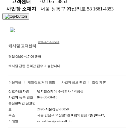
고객센터
02-1661-4853
사업장 소재지
서울 성동구 왕십리로 58 1661-4853
채팅 문의하기
070-4233-5541
캐시딜 고객센터
평일 09:00 ~17:00 운영
캐시딜 관련 문의만 접수 가능합니다.
이용약관
개인정보 처리 방침
사업자 정보 확인
입점 제휴
상호/대표자명
넛지헬스케어 주식회사 / 박정신
사업자 등록 번호
849-88-00418
통신판매업 신고번
호
2020-서울강남-00859
주소
서울 강남구 역삼로1길 8 평익빌딩 2층 [06242]
이메일
cs.cashdeal@cashwalk.io