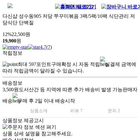
다신샵 성수동905 저당 쭈꾸미볶음 3팩/5팩/10팩 식단관리 저
당식단 단백질
12
%
22,500
원
19,900
원
4.7
(
7
)
적립정보
최대
597
포인트
구매확정 시 자동 적립
실결제 금액에
따라 적립금액이 달라질 수 있습니다.
배송정보
3,500원
도서산간 등 지역에 따른 추가 배송비 발생 가능
판매자
배송
구매 후 2일 이내 배송시작
상품소개
리뷰 7
문의 2
상품정보 제공고시
상품 상세 설명을 참고해주세요.