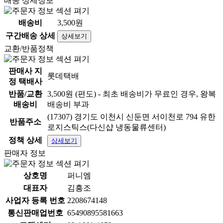
배송 상세정보
배송비
3,500원
구간배송 상세
상세보기
교환/반품정책
판매사 지
롯데택배
정 택배사
반품/교환
3,500원 (편도) - 최초 배송비가 무료인 경우, 왕복
배송비
배송비 부과
(17307) 경기도 이천시 신둔면 서이천로 794 유한
반품주소
로지스틱스(다신샵 냉동물류센터)
정책 상세
상세보기
판매자 정보
상호명
퍼니엠
대표자
김흥조
사업자 등록 번호
2208674148
통신판매업번호
65490895581663