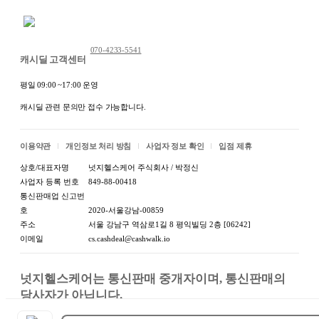
채팅 문의하기
070-4233-5541
캐시딜 고객센터
평일 09:00 ~17:00 운영
캐시딜 관련 문의만 접수 가능합니다.
이용약관
개인정보 처리 방침
사업자 정보 확인
입점 제휴
상호/대표자명
넛지헬스케어 주식회사 / 박정신
사업자 등록 번호
849-88-00418
통신판매업 신고번
호
2020-서울강남-00859
주소
서울 강남구 역삼로1길 8 평익빌딩 2층 [06242]
이메일
cs.cashdeal@cashwalk.io
넛지헬스케어는 통신판매 중개자이며, 통신판매의 
당사자가 아닙니다.

상품, 상품정보, 거래에 관한 의무와 책임은 판매자에