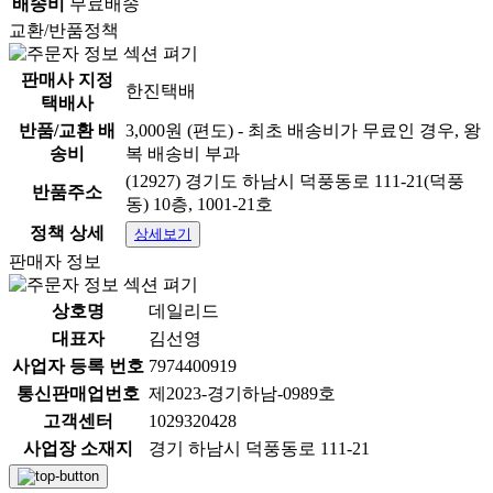
배송비
무료배송
교환/반품정책
판매사 지정
한진택배
택배사
반품/교환 배
3,000원 (편도) - 최초 배송비가 무료인 경우, 왕
송비
복 배송비 부과
(12927) 경기도 하남시 덕풍동로 111-21(덕풍
반품주소
동) 10층, 1001-21호
정책 상세
상세보기
판매자 정보
상호명
데일리드
대표자
김선영
사업자 등록 번호
7974400919
통신판매업번호
제2023-경기하남-0989호
고객센터
1029320428
사업장 소재지
경기 하남시 덕풍동로 111-21