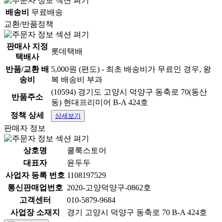
배송비
무료배송
교환/반품정책
판매사 지정
롯데택배
택배사
반품/교환 배
5,000원 (편도) - 최초 배송비가 무료인 경우, 왕
송비
복 배송비 부과
(10594) 경기도 고양시 덕양구 동축로 70(동산
반품주소
동) 현대프리미어 B-A 424호
하림 더미식 돼지고기김치찌개 350g x 2P
정책 상세
상세보기
판매자 정보
HARIM The Gourmet Pork kimchi stew
350g x 2P
상호명
쿨룩스토어
대표자
윤두두
사업자 등록 번호
1108197529
통신판매업번호
2020-고양덕양구-0862호
고객센터
010-5879-9684
사업장 소재지
경기 고양시 덕양구 동축로 70 B-A 424호