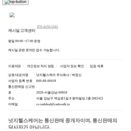
채팅 문의하기
070-4233-5541
캐시딜 고객센터
평일 09:00 ~17:00 운영
캐시딜 관련 문의만 접수 가능합니다.
이용약관
개인정보 처리 방침
사업자 정보 확인
입점 제휴
상호/대표자명
넛지헬스케어 주식회사 / 박정신
사업자 등록 번호
849-88-00418
통신판매업 신고번
호
2020-서울강남-00859
주소
서울 강남구 역삼로1길 8 평익빌딩 2층 [06242]
이메일
cs.cashdeal@cashwalk.io
넛지헬스케어는 통신판매 중개자이며, 통신판매의 
당사자가 아닙니다.
