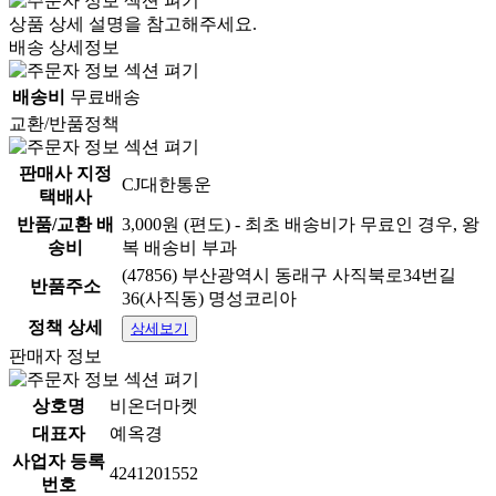
상품 상세 설명을 참고해주세요.
배송 상세정보
배송비
무료배송
교환/반품정책
판매사 지정
CJ대한통운
택배사
반품/교환 배
3,000원 (편도) - 최초 배송비가 무료인 경우, 왕
송비
복 배송비 부과
(47856) 부산광역시 동래구 사직북로34번길
반품주소
36(사직동) 명성코리아
정책 상세
상세보기
판매자 정보
상호명
비온더마켓
대표자
예옥경
사업자 등록
4241201552
번호