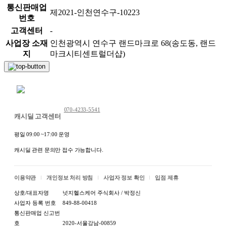
통신판매업
제2021-인천연수구-10223
번호
고객센터
-
사업장 소재
인천광역시 연수구 랜드마크로 68(송도동, 랜드
지
마크시티센트럴더샵)
채팅 문의하기
070-4233-5541
캐시딜 고객센터
평일 09:00 ~17:00 운영
캐시딜 관련 문의만 접수 가능합니다.
이용약관
개인정보 처리 방침
사업자 정보 확인
입점 제휴
상호/대표자명
넛지헬스케어 주식회사 / 박정신
사업자 등록 번호
849-88-00418
통신판매업 신고번
호
2020-서울강남-00859