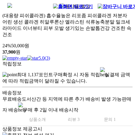
(대용량 피쉬콜라겐) 흡수율높은 리포좀 피쉬콜라겐 저분자
어린 생선 콜라겐 히알루론산 엘라스틴 석류농축분말 밀크세
라마이드 이너뷰티 피부 모발 생기있는 손발톱건강 건조한 속
건조
24
%
50,000
원
37,900
원
5.0
(
3
)
적립정보
최대
1,137
포인트
구매확정 시 자동 적립
실결제 금액
에 따라 적립금액이 달라질 수 있습니다.
배송정보
무료배송
도서산간 등 지역에 따른 추가 배송비 발생 가능
판매
자 배송
구매 후 2일 이내 배송시작
상품소개
리뷰 3
문의 1
상품정보 제공고시