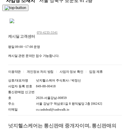
사업장 소재지
서울 성북구 보문로 61 2층
채팅 문의하기
070-4233-5541
캐시딜 고객센터
평일 09:00 ~17:00 운영
캐시딜 관련 문의만 접수 가능합니다.
이용약관
개인정보 처리 방침
사업자 정보 확인
입점 제휴
상호/대표자명
넛지헬스케어 주식회사 / 박정신
사업자 등록 번호
849-88-00418
통신판매업 신고번
호
2020-서울강남-00859
주소
서울 강남구 역삼로1길 8 평익빌딩 2층 [06242]
이메일
cs.cashdeal@cashwalk.io
넛지헬스케어는 통신판매 중개자이며, 통신판매의 