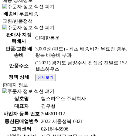
배송 상세정보
배송비
무료배송
교환/반품정책
판매사 지정
CJ대한통운
택배사
반품/교환 배
3,000원 (편도) - 최초 배송비가 무료인 경우,
송비
왕복 배송비 부과
(12021) 경기도 남양주시 진접읍 진벌로 152
반품주소
헬스하우스
정책 상세
상세보기
판매자 정보
상호명
헬스하우스 주식회사
대표자
김우형
사업자 등록 번호
2048611312
통신판매업번호
2022-서울성북-0321
고객센터
02-1644-5906