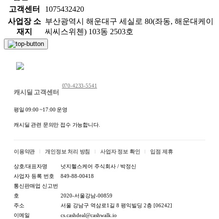
고객센터
1075432420
사업장 소
부산광역시 해운대구 세실로 80(좌동, 해운대케이
재지
씨씨스위첸) 103동 2503호
채팅 문의하기
070-4233-5541
캐시딜 고객센터
평일 09:00 ~17:00 운영
캐시딜 관련 문의만 접수 가능합니다.
이용약관
개인정보 처리 방침
사업자 정보 확인
입점 제휴
상호/대표자명
넛지헬스케어 주식회사 / 박정신
사업자 등록 번호
849-88-00418
통신판매업 신고번
호
2020-서울강남-00859
주소
서울 강남구 역삼로1길 8 평익빌딩 2층 [06242]
이메일
cs.cashdeal@cashwalk.io