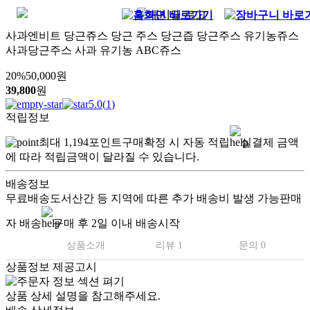
사과엔비트 당근쥬스 당근 주스 당근즙 당근주스 유기농쥬스
사과당근주스 사과 유기농 ABC쥬스
20
%
50,000
원
39,800
원
5.0
(
1
)
적립정보
최대
1,194
포인트
구매확정 시 자동 적립
실결제 금액
에 따라 적립금액이 달라질 수 있습니다.
배송정보
무료배송
도서산간 등 지역에 따른 추가 배송비 발생 가능
판매
자 배송
구매 후 2일 이내 배송시작
상품소개
리뷰 1
문의 0
상품정보 제공고시
상품 상세 설명을 참고해주세요.