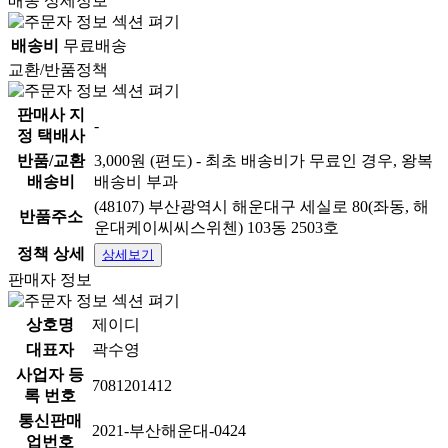
배송 상세정보
배송비
무료배송
교환/반품정책
판매사 지
-
정 택배사
반품/교환
3,000원 (편도) - 최초 배송비가 무료인 경우, 왕복
배송비
배송비 부과
(48107) 부산광역시 해운대구 세실로 80(좌동, 해
반품주소
운대케이씨씨스위첸) 103동 2503호
정책 상세
상세보기
판매자 정보
상호명
제이디
대표자
곽수영
사업자 등
7081201412
록 번호
통신판매
2021-부산해운대-0424
업번호